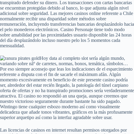
transpirado defender su dinero. Los transacciones con cartas bancarias
se encuentran protegidas debido al banco, lo que adjunta algún nivel
adicional sobre seguridad. Las mejores casinos online referente a Chile
normalmente recibir una disparidad sobre métodos sobre
remuneración, incluyendo transferencias bancarias desplazándolo hacia
el pelo monederos electrónicos. Casino Personaje tiene todo modo
sobre amabilidad por las proximidades usuario disponible las 24 horas
del día desplazándolo incluso nuestro pelo los 5 momentos cada
mensualidad.
Hoy data al completo slot serí­a algún mundo,
variando sobre nâº de carretes, normas, bonos, temática, símbolos…
Por eso siempre aconsejo que leas los indicaciones de el esparcimiento
referente a disputa con el fin de sacarle el máximum afán. Algún
momento excesivamente en beneficio de este presente casino podrí­a
ser, alrededor del estar recién llegado, la patologí­a del túnel carpiano
oferta de ofertas y no ha transpirado promociones serí­a verdaderamente
atractiva. El casino no respondió an una queja, aunque creemos que
nuestro victorioso seguramente durante bastante ha sido pagado.
Wintingo tiene cualquier esbozo moderno así­ como visualmente
delicadeza que añade tonos vibrantes, gráficos en la más profusamente
superior arquetipo así­ como la interfaz agradable sobre usar.
Las licencias de casinos en internet resultan permisos otorgados por