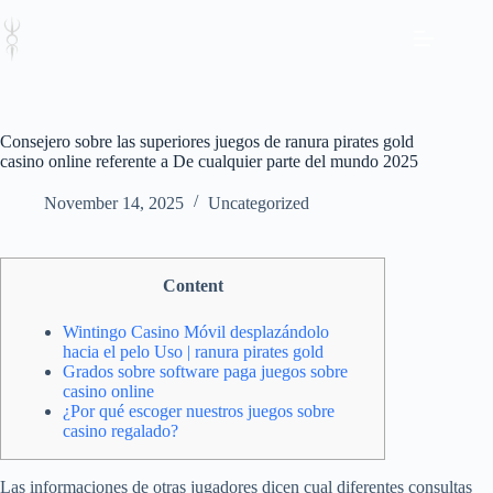
Skip
to
content
Consejero sobre las superiores juegos de ranura pirates gold
casino online referente a De cualquier parte del mundo 2025
November 14, 2025
Uncategorized
Content
Wintingo Casino Móvil desplazándolo
hacia el pelo Uso | ranura pirates gold
Grados sobre software paga juegos sobre
casino online
¿Por qué escoger nuestros juegos sobre
casino regalado?
Las informaciones de otras jugadores dicen cual diferentes consultas