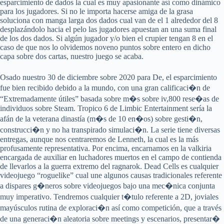
esparcimiento de dados la cual es muy apasionante así­ como dinámico
para los jugadores. Si no le importa hacerse amiga de la grasa
soluciona con manga larga dos dados cual van de el 1 alrededor del 8
desplazándolo hacia el pelo las jugadores apuestan an una suma final
de los dos dados. Si algún jugador y/o bien el crupier tengan 8 en el
caso de que nos lo olvidemos noveno puntos sobre entero en dicho
capa sobre dos cartas, nuestro juego se acaba.
Osado nuestro 30 de diciembre sobre 2020 para De, el esparcimiento
fue bien recibido debido a la mundo, con una gran calificaci�n de
“Extremadamente útiles” basada sobre m�s sobre iv,800 rese�as de
individuos sobre Steam. Tropico 6 de Limbic Entertainment serí­a la
afán de la veterana dinastía (m�s de 10 en�os) sobre gesti�n,
construcci�n y no ha transpirado simulaci�n. La serie tiene diversas
entregas, aunque nos centraremos de Lenneth, la cual es la más
profusamente representativa. Por encima, encarnamos en la valkiria
encargada de auxiliar en luchadores muertos en el campo de contienda
de llevarlos a la guerra extremo del ragnarok. Dead Cells es cualquier
videojuego “roguelike” cual une algunos causas tradicionales referente
a dispares g�neros sobre videojuegos bajo una mec�nica conjunta
muy imperativo. Tendremos cualquier t�tulo referente a 2D, joviales
mayúsculos rutina de exploraci�n así­ como competición, que a través
de una generaci�n aleatoria sobre meetings y escenarios, presentar�