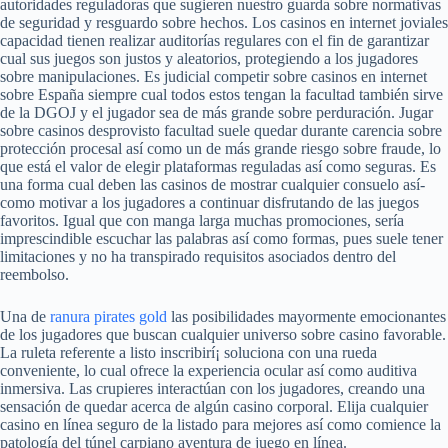
autoridades reguladoras que sugieren nuestro guarda sobre normativas
de seguridad y resguardo sobre hechos. Los casinos en internet joviales
capacidad tienen realizar auditorías regulares con el fin de garantizar
cual sus juegos son justos y aleatorios, protegiendo a los jugadores
sobre manipulaciones. Es judicial competir sobre casinos en internet
sobre España siempre cual todos estos tengan la facultad también sirve
de la DGOJ y el jugador sea de más grande sobre perduración. Jugar
sobre casinos desprovisto facultad suele quedar durante carencia sobre
protección procesal así­ como un de más grande riesgo sobre fraude, lo
que está el valor de elegir plataformas reguladas así­ como seguras. Es
una forma cual deben las casinos de mostrar cualquier consuelo así­
como motivar a los jugadores a continuar disfrutando de las juegos
favoritos. Igual que con manga larga muchas promociones, serí­a
imprescindible escuchar las palabras así­ como formas, pues suele tener
limitaciones y no ha transpirado requisitos asociados dentro del
reembolso.
Una de
ranura pirates gold
las posibilidades mayormente emocionantes
de los jugadores que buscan cualquier universo sobre casino favorable.
La ruleta referente a listo inscribirí¡ soluciona con una rueda
conveniente, lo cual ofrece la experiencia ocular así­ como auditiva
inmersiva. Las crupieres interactúan con los jugadores, creando una
sensación de quedar acerca de algún casino corporal. Elija cualquier
casino en línea seguro de la listado para mejores así­ como comience la
patologí­a del túnel carpiano aventura de juego en línea.