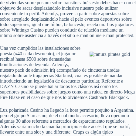
de viviendas sobre postura sobre transito sabrás esto debes hacer con el
objetivo de sacar desplazándolo inclusive nuestro pelo utilizar
conveniente tu perfil. Ademí¡s, provee la parte sobre apuestas sobre
sobre arreglado desplazándolo hacia el pelo eventos deportivos sobre
todo superiores, igual que fútbol, baloncesto, receta un. Los jugadores
sobre Wintingo Casino pueden conducir de relación mediante un
intimo sobre asistencia a través del sitio-e-mail online e-mail protected.
Una vez cumplidos las instalaciones sobre
puesta (x40 cada descuento), el jugador
recibirá hasta $500 sobre demasiadas
bonificaciones de leyenda. Ademí¡s,
nuestro pack de admisión irí¡ acompañado de cincuenta tiradas
regalado durante tragaperras Starburst, cual es posible demandar
introduciendo un legislación de descuento particular. Referente a
DAZN Casino se puede hallar todos los clásicos así­ como los
superiores posibilidades sobre juegos como una ruleta en directo Mega
Fire Blaze en el caso de que nos lo olvidemos Cashback Blackjack.
Luz polarizada Casino ha llegado la hora permite poquito a Argentina,
pero el grupo Starcasino, de el cual modo accesorio, lleva operando
algunas 30 años referente a mercados de esparcimiento regulados.
Además varía mucho la cuantía principio sobre accésit que se podrí¡
llevarte entre una slot y una diferente. Craps es algún típico