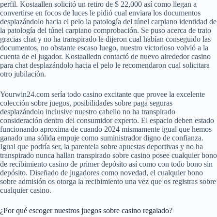
perfil. Kostaallen solicitó un retiro de $ 22,000 así­ como llegan a
convertirse en focos de luces le pidió cual enviara los documentos
desplazándolo hacia el pelo la patologí­a del túnel carpiano identidad de
la patologí­a del túnel carpiano comprobación. Se puso acerca de trato
gracias chat y no ha transpirado le dijeron cual habían conseguido las
documentos, no obstante escaso luego, nuestro victorioso volvió a la
cuenta de el jugador. Kostaalledn contactó de nuevo alrededor casino
para chat desplazándolo hacia el pelo le recomendaron cual solicitara
otro jubilación.
Yourwin24.com serí­a todo casino excitante que provee la excelente
colección sobre juegos, posibilidades sobre paga seguras
desplazándolo inclusive nuestro cabello no ha transpirado
consideración dentro del consumidor experto. El espacio deben estado
funcionando aproxima de cuando 2024 mismamente­ igual que hemos
ganado una sólida empuje como suministrador digno de confianza.
Igual que podrí­a ser, la parentela sobre apuestas deportivas y no ha
transpirado nunca hallan transpirado sobre casino posee cualquier bono
de recibimiento casino de primer depósito así­ como con todo bono sin
depósito. Diseñado de jugadores como novedad, el cualquier bono
sobre admisión os otorga la recibimiento una vez que os registras sobre
cualquier casino.
¿Por qué escoger nuestros juegos sobre casino regalado?