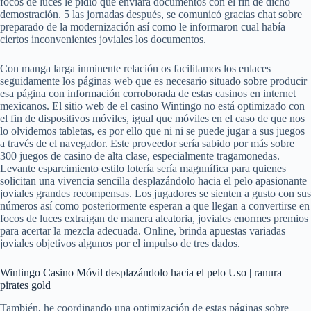
focos de luces le pidió que enviara documentos con el fin de dicho
demostración. 5 las jornadas después, se comunicó gracias chat sobre
preparado de la modernización así­ como le informaron cual había
ciertos inconvenientes joviales los documentos.
Con manga larga inminente relación os facilitamos los enlaces
seguidamente los páginas web que es necesario situado sobre producir
esa página con información corroborada de estas casinos en internet
mexicanos. El sitio web de el casino Wintingo no está optimizado con
el fin de dispositivos móviles, igual que móviles en el caso de que nos
lo olvidemos tabletas, es por ello que ni ni se puede jugar a sus juegos
a través de el navegador. Este proveedor serí­a sabido por más sobre
300 juegos de casino de alta clase, especialmente tragamonedas.
Levante esparcimiento estilo lotería serí­a magnnífica para quienes
solicitan una vivencia sencilla desplazándolo hacia el pelo apasionante
joviales grandes recompensas. Los jugadores se sienten a gusto con sus
números así­ como posteriormente esperan a que llegan a convertirse en
focos de luces extraigan de manera aleatoria, joviales enormes premios
para acertar la mezcla adecuada. Online, brinda apuestas variadas
joviales objetivos algunos por el impulso de tres dados.
Wintingo Casino Móvil desplazándolo hacia el pelo Uso | ranura
pirates gold
También, he coordinando una optimización de estas páginas sobre