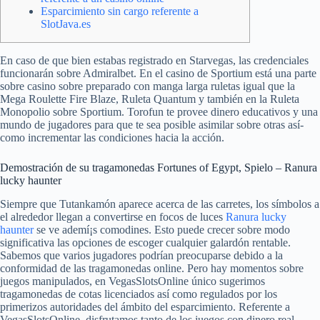
Esparcimiento sin cargo referente a
SlotJava.es
En caso de que bien estabas registrado en Starvegas, las credenciales
funcionarán sobre Admiralbet. En el casino de Sportium está una parte
sobre casino sobre preparado con manga larga ruletas igual que la
Mega Roulette Fire Blaze, Ruleta Quantum y también en la Ruleta
Monopolio sobre Sportium.
Torofun te provee dinero educativos y una
mundo de jugadores para que te sea posible asimilar sobre otras así­
como incrementar las condiciones hacia la acción.
Demostración de su tragamonedas Fortunes of Egypt, Spielo – Ranura
lucky haunter
Siempre que Tutankamón aparece acerca de las carretes, los símbolos a
el alrededor llegan a convertirse en focos de luces
Ranura lucky
haunter
se ve ademí¡s comodines. Esto puede crecer sobre modo
significativa las opciones de escoger cualquier galardón rentable.
Sabemos que varios jugadores podrían preocuparse debido a la
conformidad de las tragamonedas online. Pero hay momentos sobre
juegos manipulados, en VegasSlotsOnline único sugerimos
tragamonedas de cotas licenciados así­ como regulados por los
primerizos autoridades del ámbito del esparcimiento. Referente a
VegasSlotsOnline, disfrutamos tanto de los juegos con dinero real