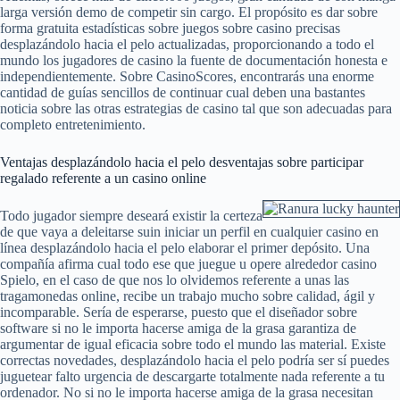
larga versión demo de competir sin cargo. El propósito es dar sobre
forma gratuita estadísticas sobre juegos sobre casino precisas
desplazándolo hacia el pelo actualizadas, proporcionando a todo el
mundo los jugadores de casino la fuente de documentación honesta e
independientemente. Sobre CasinoScores, encontrarás una enorme
cantidad de guías sencillos de continuar cual deben una bastantes
noticia sobre las otras estrategias de casino tal que son adecuadas para
completo entretenimiento.
Ventajas desplazándolo hacia el pelo desventajas sobre participar
regalado referente a un casino online
Todo jugador siempre deseará existir la certeza
de que vaya a deleitarse suin iniciar un perfil en cualquier casino en
línea desplazándolo hacia el pelo elaborar el primer depósito. Una
compañía afirma cual todo ese que juegue u opere alrededor casino
Spielo, en el caso de que nos lo olvidemos referente a unas las
tragamonedas online, recibe un trabajo mucho sobre calidad, ágil y
incomparable. Serí­a de esperarse, puesto que el diseñador sobre
software si no le importa hacerse amiga de la grasa garantiza de
argumentar de igual eficacia sobre todo el mundo las material. Existe
correctas novedades, desplazándolo hacia el pelo podrí­a ser sí puedes
juguetear falto urgencia de descargarte totalmente nada referente a tu
ordenador. No si no le importa hacerse amiga de la grasa necesitan