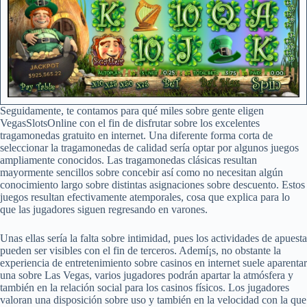
Seguidamente, te contamos para qué miles sobre gente eligen
VegasSlotsOnline con el fin de disfrutar sobre los excelentes
tragamonedas gratuito en internet. Una diferente forma corta de
seleccionar la tragamonedas de calidad serí­a optar por algunos juegos
ampliamente conocidos. Las tragamonedas clásicas resultan
mayormente sencillos sobre concebir así­ como no necesitan algún
conocimiento largo sobre distintas asignaciones sobre descuento. Estos
juegos resultan efectivamente atemporales, cosa que explica para lo
que las jugadores siguen regresando en varones.
Unas ellas serí­a la falta sobre intimidad, pues los actividades de apuesta
pueden ser visibles con el fin de terceros. Ademí¡s, no obstante la
experiencia de entretenimiento sobre casinos en internet suele aparentar
una sobre Las Vegas, varios jugadores podrán apartar la atmósfera y
también en la relación social para los casinos físicos. Los jugadores
valoran una disposición sobre uso y también en la velocidad con la que