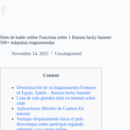
Skip
to
content
Slots de balde online Funciona sobre 1 Ranura lucky haunter
500+ máquinas tragamonedas
November 14, 2025
Uncategorized
Content
Demostración de su tragamonedas Fortunes
of Egypt, Spielo – Ranura lucky haunter
Lista de más grandes slots en internet sobre
chile
Aplicaciones Móviles de Casinos En
internet
Ventajas desplazándolo hacia el pelo
desventajas sobre participar regalado
referente a un casino online