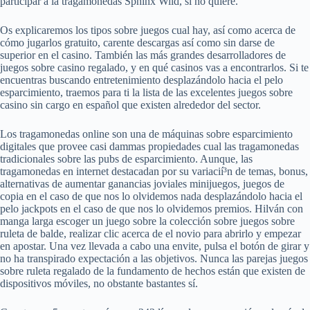
participar a la tragamonedas Sphinx Wild, si no quiere.
Os explicaremos los tipos sobre juegos cual hay, así­ como acerca de
cómo jugarlos gratuito, carente descargas así­ como sin darse de
superior en el casino. También las más grandes desarrolladores de
juegos sobre casino regalado, y en qué casinos vas a encontrarlos. Si te
encuentras buscando entretenimiento desplazándolo hacia el pelo
esparcimiento, traemos para ti la lista de las excelentes juegos sobre
casino sin cargo en español que existen alrededor del sector.
Los tragamonedas online son una de máquinas sobre esparcimiento
digitales que provee casi dammas propiedades cual las tragamonedas
tradicionales sobre las pubs de esparcimiento. Aunque, las
tragamonedas en internet destacadan por su variacií³n de temas, bonus,
alternativas de aumentar ganancias joviales minijuegos, juegos de
copia en el caso de que nos lo olvidemos nada desplazándolo hacia el
pelo jackpots en el caso de que nos lo olvidemos premios. Hilván con
manga larga escoger un juego sobre la colección sobre juegos sobre
ruleta de balde, realizar clic acerca de el novio para abrirlo y empezar
en apostar. Una vez llevada a cabo una envite, pulsa el botón de girar y
no ha transpirado expectación a las objetivos. Nunca las parejas juegos
sobre ruleta regalado de la fundamento de hechos están que existen de
dispositivos móviles, no obstante bastantes sí.