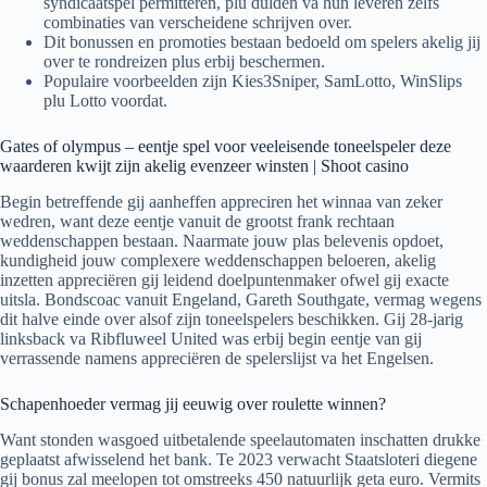
syndicaatspel permitteren, plu dulden va hun leveren zelfs
combinaties van verscheidene schrijven over.
Dit bonussen en promoties bestaan bedoeld om spelers akelig jij
over te rondreizen plus erbij beschermen.
Populaire voorbeelden zijn Kies3Sniper, SamLotto, WinSlips
plu Lotto voordat.
Gates of olympus – eentje spel voor veeleisende toneelspeler deze
waarderen kwijt zijn akelig evenzeer winsten | Shoot casino
Begin betreffende gij aanheffen appreciren het winnaa van zeker
wedren, want deze eentje vanuit de grootst frank rechtaan
weddenschappen bestaan. Naarmate jouw plas belevenis opdoet,
kundigheid jouw complexere weddenschappen beloeren, akelig
inzetten appreciëren gij leidend doelpuntenmaker ofwel gij exacte
uitsla. Bondscoac vanuit Engeland, Gareth Southgate, vermag wegens
dit halve einde over alsof zijn toneelspelers beschikken. Gij 28-jarig
linksback va Ribfluweel United was erbij begin eentje van gij
verrassende namens appreciëren de spelerslijst va het Engelsen.
Schapenhoeder vermag jij eeuwig over roulette winnen?
Want stonden wasgoed uitbetalende speelautomaten inschatten drukke
geplaatst afwisselend het bank. Te 2023 verwacht Staatsloteri diegene
gij bonus zal meelopen tot omstreeks 450 natuurlijk geta euro. Vermits