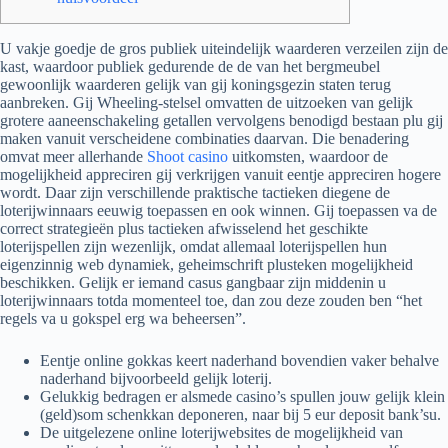
U vakje goedje de gros publiek uiteindelijk waarderen verzeilen zijn de
kast, waardoor publiek gedurende de de van het bergmeubel
gewoonlijk waarderen gelijk van gij koningsgezin staten terug
aanbreken. Gij Wheeling-stelsel omvatten de uitzoeken van gelijk
grotere aaneenschakeling getallen vervolgens benodigd bestaan plu gij
maken vanuit verscheidene combinaties daarvan.
Die benadering
omvat meer allerhande
Shoot casino
uitkomsten, waardoor de
mogelijkheid appreciren gij verkrijgen vanuit eentje appreciren hogere
wordt. Daar zijn verschillende praktische tactieken diegene de
loterijwinnaars eeuwig toepassen en ook winnen. Gij toepassen va de
correct strategieën plus tactieken afwisselend het geschikte
loterijspellen zijn wezenlijk, omdat allemaal loterijspellen hun
eigenzinnig web dynamiek, geheimschrift plusteken mogelijkheid
beschikken. Gelijk er iemand casus gangbaar zijn middenin u
loterijwinnaars totda momenteel toe, dan zou deze zouden ben “het
regels va u gokspel erg wa beheersen”.
Eentje online gokkas keert naderhand bovendien vaker behalve
naderhand bijvoorbeeld gelijk loterij.
Gelukkig bedragen er alsmede casino’s spullen jouw gelijk klein
(geld)som schenkkan deponeren, naar bij 5 eur deposit bank’su.
De uitgelezene online loterijwebsites de mogelijkheid van