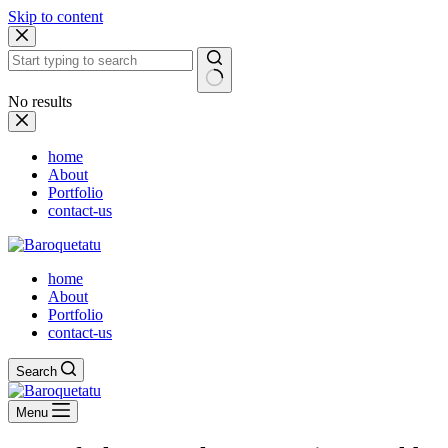
Skip to content
No results
home
About
Portfolio
contact-us
home
About
Portfolio
contact-us
Search
Menu