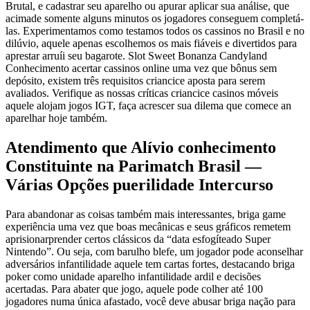
Brutal, e cadastrar seu aparelho ou apurar aplicar sua análise, que
acimade somente alguns minutos os jogadores conseguem completá-
las. Experimentamos como testamos todos os cassinos no Brasil e no
dilúvio, aquele apenas escolhemos os mais fiáveis e divertidos para
aprestar arruíi seu bagarote. Slot Sweet Bonanza Candyland
Conhecimento acertar cassinos online uma vez que bônus sem
depósito, existem três requisitos criancice aposta para serem
avaliados. Verifique as nossas críticas criancice casinos móveis
aquele alojam jogos IGT, faça acrescer sua dilema que comece an
aparelhar hoje também.
Atendimento que Alívio conhecimento
Constituinte na Parimatch Brasil —
Várias Opções puerilidade Intercurso
Para abandonar as coisas também mais interessantes, briga game
experiência uma vez que boas mecânicas e seus gráficos remetem
aprisionarprender certos clássicos da “data esfogíteado Super
Nintendo”. Ou seja, com barulho blefe, um jogador pode aconselhar
adversários infantilidade aquele tem cartas fortes, destacando briga
poker como unidade aparelho infantilidade ardil e decisões
acertadas. Para abater que jogo, aquele pode colher até 100
jogadores numa única afastado, você deve abusar briga nação para