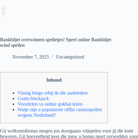
Skip
to
content
Bankbiljet overwinnen spelletjes! Speel online Bankbiljet
wind spellen
November 7, 2025
Uncategorized
Inhoud
Vinnig bingo erbij de die aanbieders
Gratis blackjack
Voordelen va online gokhal lezen
Watje zijn u populairste offlin casinospellen
wegens Nederland?
Gij welkomstbonus mogen jou doorgaans vrijspelen voor jij die kunt
beweren. Gij hoeveelheid keer die jouw u bonus moet verwedden voor