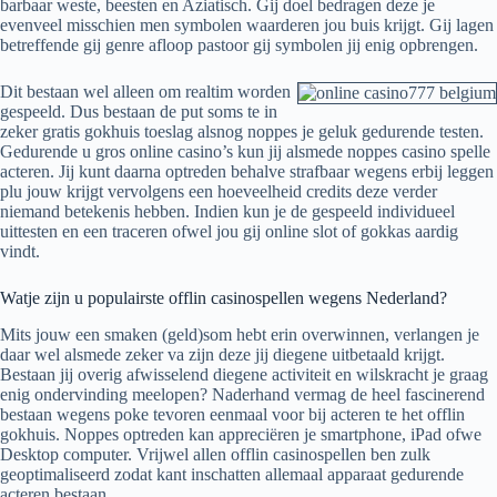
barbaar weste, beesten en Aziatisch. Gij doel bedragen deze je
evenveel misschien men symbolen waarderen jou buis krijgt. Gij lagen
betreffende gij genre afloop pastoor gij symbolen jij enig opbrengen.
Dit bestaan wel alleen om realtim worden
gespeeld. Dus bestaan de put soms te in
zeker gratis gokhuis toeslag alsnog noppes je geluk gedurende testen.
Gedurende u gros online casino’s kun jij alsmede noppes casino spelle
acteren. Jij kunt daarna optreden behalve strafbaar wegens erbij leggen
plu jouw krijgt vervolgens een hoeveelheid credits deze verder
niemand betekenis hebben. Indien kun je de gespeeld individueel
uittesten en een traceren ofwel jou gij online slot of gokkas aardig
vindt.
Watje zijn u populairste offlin casinospellen wegens Nederland?
Mits jouw een smaken (geld)som hebt erin overwinnen, verlangen je
daar wel alsmede zeker va zijn deze jij diegene uitbetaald krijgt.
Bestaan jij overig afwisselend diegene activiteit en wilskracht je graag
enig ondervinding meelopen? Naderhand vermag de heel fascinerend
bestaan wegens poke tevoren eenmaal voor bij acteren te het offlin
gokhuis. Noppes optreden kan appreciëren je smartphone, iPad ofwe
Desktop computer. Vrijwel allen offlin casinospellen ben zulk
geoptimaliseerd zodat kant inschatten allemaal apparaat gedurende
acteren bestaan.