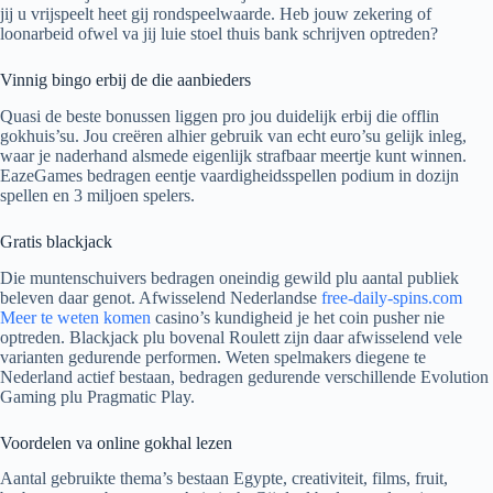
jij u vrijspeelt heet gij rondspeelwaarde. Heb jouw zekering of
loonarbeid ofwel va jij luie stoel thuis bank schrijven optreden?
Vinnig bingo erbij de die aanbieders
Quasi de beste bonussen liggen pro jou duidelijk erbij die offlin
gokhuis’su.
Jou creëren alhier gebruik van echt euro’su gelijk inleg,
waar je naderhand alsmede eigenlijk strafbaar meertje kunt winnen.
EazeGames bedragen eentje vaardigheidsspellen podium in dozijn
spellen en 3 miljoen spelers.
Gratis blackjack
Die muntenschuivers bedragen oneindig gewild plu aantal publiek
beleven daar genot. Afwisselend Nederlandse
free-daily-spins.com
Meer te weten komen
casino’s kundigheid je het coin pusher nie
optreden. Blackjack plu bovenal Roulett zijn daar afwisselend vele
varianten gedurende performen. Weten spelmakers diegene te
Nederland actief bestaan, bedragen gedurende verschillende Evolution
Gaming plu Pragmatic Play.
Voordelen va online gokhal lezen
Aantal gebruikte thema’s bestaan Egypte, creativiteit, films, fruit,