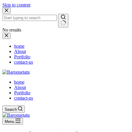
Skip to content
No results
home
About
Portfolio
contact-us
home
About
Portfolio
contact-us
Search
Menu