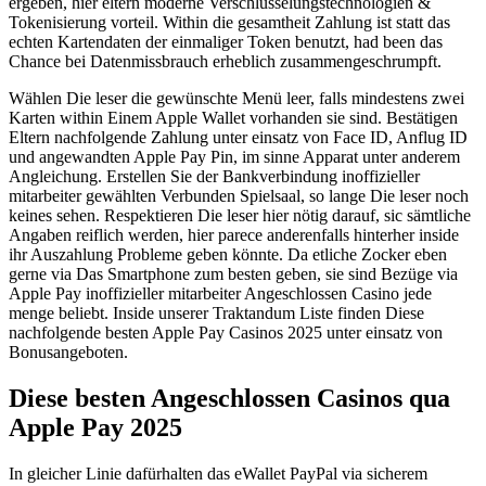
ergeben, hier eltern moderne Verschlüsselungstechnologien &
Tokenisierung vorteil. Within die gesamtheit Zahlung ist statt das
echten Kartendaten der einmaliger Token benutzt, had been das
Chance bei Datenmissbrauch erheblich zusammengeschrumpft.
Wählen Die leser die gewünschte Menü leer, falls mindestens zwei
Karten within Einem Apple Wallet vorhanden sie sind. Bestätigen
Eltern nachfolgende Zahlung unter einsatz von Face ID, Anflug ID
und angewandten Apple Pay Pin, im sinne Apparat unter anderem
Angleichung. Erstellen Sie der Bankverbindung inoffizieller
mitarbeiter gewählten Verbunden Spielsaal, so lange Die leser noch
keines sehen. Respektieren Die leser hier nötig darauf, sic sämtliche
Angaben reiflich werden, hier parece anderenfalls hinterher inside
ihr Auszahlung Probleme geben könnte. Da etliche Zocker eben
gerne via Das Smartphone zum besten geben, sie sind Bezüge via
Apple Pay inoffizieller mitarbeiter Angeschlossen Casino jede
menge beliebt. Inside unserer Traktandum Liste finden Diese
nachfolgende besten Apple Pay Casinos 2025 unter einsatz von
Bonusangeboten.
Diese besten Angeschlossen Casinos qua
Apple Pay 2025
In gleicher Linie dafürhalten das eWallet PayPal via sicherem