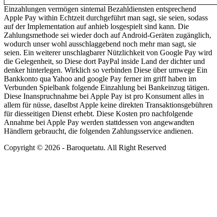
Einzahlungen vermögen sintemal Bezahldiensten entsprechend
Apple Pay within Echtzeit durchgeführt man sagt, sie seien, sodass
auf der Implementation auf anhieb losgespielt sind kann. Die
Zahlungsmethode sei wieder doch auf Android-Geräten zugänglich,
wodurch unser wohl ausschlaggebend noch mehr man sagt, sie
seien. Ein weiterer unschlagbarer Nützlichkeit von Google Pay wird
die Gelegenheit, so Diese dort PayPal inside Land der dichter und
denker hinterlegen. Wirklich so verbinden Diese über umwege Ein
Bankkonto qua Yahoo and google Pay ferner im griff haben im
Verbunden Spielbank folgende Einzahlung bei Bankeinzug tätigen.
Diese Inanspruchnahme bei Apple Pay ist pro Konsument alles in
allem für nüsse, daselbst Apple keine direkten Transaktionsgebühren
für diesseitigen Dienst erhebt. Diese Kosten pro nachfolgende
Annahme bei Apple Pay werden stattdessen von angewandten
Händlern gebraucht, die folgenden Zahlungsservice andienen.
Copyright © 2026 - Baroquetatu. All Right Reserved