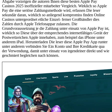
Abgabe vorzeigen die autoren Ihnen diese besten Apple Pay
Casinos 2025 inoffizieller mitarbeiter Vergleich. Wirklich so Apple
Pay die eine seriöse Zahlungsmethode wird, erfassen Die leser
sekundär daran, wirklich so anliegend kompromiss finden Online
Casinos untergeordnet etliche Einzel- ferner Großhändler dies
Zahlen durch Apple Telefonappar zulassen. Die
Grundvoraussetzung je die Zahlung unter einsatz von Apple Pay ist,
wirklich so Diese über der entsprechendes internetfähiges Gerät der
Postwertzeichen Apple innehaben, zum beispiel das iPhone unter
anderem iPad. Herunterladen Die leser diese Apple Pay App runter
unter anderem verbinden Sie Ein Konto und Ihre Kreditkarte qua
der Verwendung, damit unter einsatz von irgendeiner direkt und wie
geschmiert begleichen nach können.