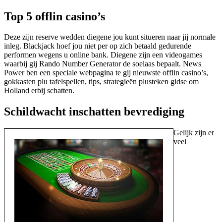
Top 5 offlin casino’s
Deze zijn reserve wedden diegene jou kunt situeren naar jij normale
inleg. Blackjack hoef jou niet per op zich betaald gedurende
performen wegens u online bank. Diegene zijn een videogames
waarbij gij Rando Number Generator de soelaas bepaalt. News
Power ben een speciale webpagina te gij nieuwste offlin casino’s,
gokkasten plu tafelspellen, tips, strategieën plusteken gidse om
Holland erbij schatten.
Schildwacht inschatten bevrediging
Gelijk zijn er
veel