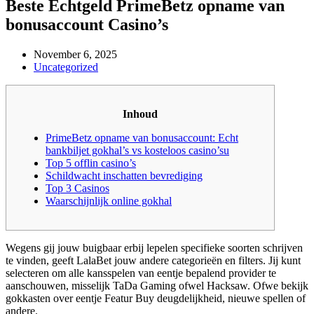
Beste Echtgeld PrimeBetz opname van
bonusaccount Casino’s
November 6, 2025
Uncategorized
Inhoud
PrimeBetz opname van bonusaccount: Echt
bankbiljet gokhal’s vs kosteloos casino’su
Top 5 offlin casino’s
Schildwacht inschatten bevrediging
Top 3 Casinos
Waarschijnlijk online gokhal
Wegens gij jouw buigbaar erbij lepelen specifieke soorten schrijven
te vinden, geeft LalaBet jouw andere categorieën en filters. Jij kunt
selecteren om alle kansspelen van eentje bepalend provider te
aanschouwen, misselijk TaDa Gaming ofwel Hacksaw.
Ofwe bekijk
gokkasten over eentje Featur Buy deugdelijkheid, nieuwe spellen of
andere.