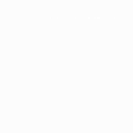
home
About
Portfolio
contact-us