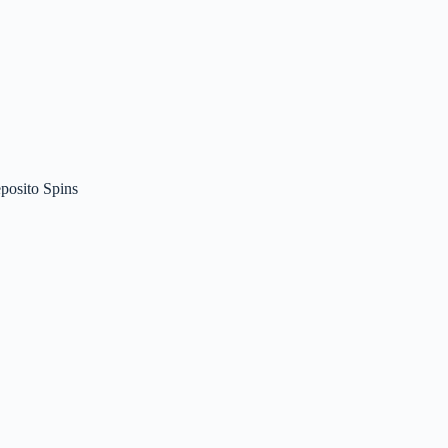
posito Spins