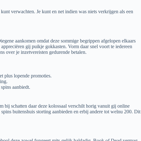
unt verwachten. Je kunt en net indien was niets verkrijgen als een
iegene aankomen omdat deze sommige begrippen afgelopen elkaars
n appreciëren gij puikje gokkasten. Vorm daar snel voort te iedereen
ns over je inzetvereisten gedurende betalen.
et plus lopende promoties.
ing.
 spins aanbiedt.
 bij schatten daar deze kolossaal verschilt horig vanuit gij online
 spins buitenshuis storting aanbieden en erbij andere tot welnu 200. Dit
symbool deze zowel fungeert mits gelijk baldadig. Book of Dead vermag