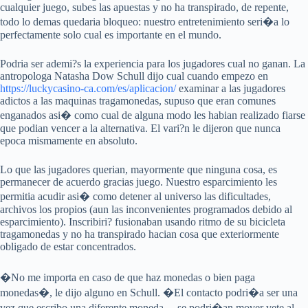
cualquier juego, subes las apuestas y no ha transpirado, de repente,
todo lo demas quedaria bloqueo: nuestro entretenimiento seri�a lo
perfectamente solo cual es importante en el mundo.
Podria ser ademi?s la experiencia para los jugadores cual no ganan. La
antropologa Natasha Dow Schull dijo cual cuando empezo en
https://luckycasino-ca.com/es/aplicacion/
examinar a las jugadores
adictos a las maquinas tragamonedas, supuso que eran comunes
enganados asi� como cual de alguna modo les habian realizado fiarse
que podian vencer a la alternativa. El vari?n le dijeron que nunca
epoca mismamente en absoluto.
Lo que las jugadores querian, mayormente que ninguna cosa, es
permanecer de acuerdo gracias juego. Nuestro esparcimiento les
permitia acudir asi� como detener al universo las dificultades,
archivos los propios (aun las inconvenientes programados debido al
esparcimiento). Inscribiri? fusionaban usando ritmo de su bicicleta
tragamonedas y no ha transpirado hacian cosa que exteriormente
obligado de estar concentrados.
�No me importa en caso de que haz monedas o bien paga
monedas�, le dijo alguno en Schull. �El contacto podri�a ser una
vez que escribo una diferente moneda… se podri�an mover vete al