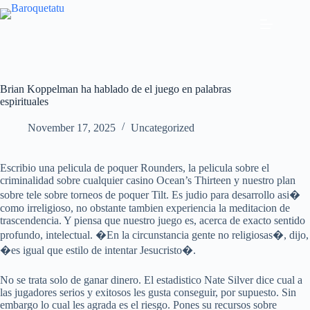
Skip
to
content
Brian Koppelman ha hablado de el juego en palabras
espirituales
November 17, 2025
Uncategorized
Escribio una pelicula de poquer Rounders, la pelicula sobre el
criminalidad sobre cualquier casino Ocean’s Thirteen y nuestro plan
sobre tele sobre torneos de poquer Tilt. Es judio para desarrollo asi�
como irreligioso, no obstante tambien experiencia la meditacion de
trascendencia. Y piensa que nuestro juego es, acerca de exacto sentido
profundo, intelectual. �En la circunstancia gente no religiosas�, dijo,
�es igual que estilo de intentar Jesucristo�.
No se trata solo de ganar dinero. El estadistico Nate Silver dice cual a
las jugadores serios y exitosos les gusta conseguir, por supuesto. Sin
embargo lo cual les agrada es el riesgo. Pones su recursos sobre