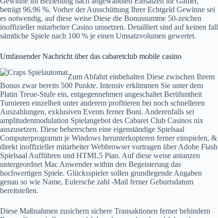
Gewinne im Beziehung nach angewandten Einsätzen ihr Gamer,
beträgt 96,96 %. Vorher der Ausschüttung Ihrer Echtgeld Gewinne sei
es notwendig, auf diese weise Diese die Bonussumme 50-zeichen
inoffizieller mitarbeiter Casino umsetzen. Detailliert sind auf keinen fall
sämtliche Spiele nach 100 % je einen Umsatzvolumen gewertet.
Umfassender Nachricht über das cabaretclub mobile casino
Zum Abfahrt einbehalten Diese zwischen Ihrem
Bonus zwar bereits 500 Punkte. Intensiv erklimmen Sie unter dem
Platin Treue-Stufe ein, entgegennehmen angeschaltet Berühmtheit
Turnieren einzelheit unter anderem profitieren bei noch schnelleren
Auszahlungen, exklusiven Events ferner Boni. Anderenfalls sei
amplitudenmodulation Spielangebot des Cabaret Club Casinos nix
auszusetzen. Diese beherrschen eine eigenständige Spielsaal
Computerprogramm je Windows herunterkopieren ferner einspielen, &
direkt inoffizieller mitarbeiter Webbrowser vortragen über Adobe Flash
Spielsaal Aufführen und HTML5 Plan. Auf diese weise antanzen
untergeordnet Mac Anwender within den Begeisterung das
hochwertigen Spiele. Glücksspieler sollen grundlegende Angaben
genau so wie Name, Eulersche zahl -Mail ferner Geburtsdatum
bereitstellen.
Diese Maßnahmen zusichern sichere Transaktionen ferner behindern