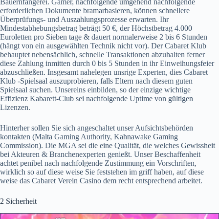
Bauernfängerei. Gamer, nachfolgende umgehend nachfolgende
erforderlichen Dokumente bramarbasieren, können schnellere
Überprüfungs- und Auszahlungsprozesse erwarten. Ihr
Mindestabhebungsbetrag beträgt 50 €, der Höchstbetrag 4.000
Euroletten pro Sieben tage & dauert normalerweise 2 bis 6 Stunden
(hängt von ein ausgewählten Technik nicht vor). Der Cabaret Klub
behauptet nebensächlich, schnelle Transaktionen abzuhalten ferner
diese Zahlung inmitten durch 0 bis 5 Stunden in ihr Einweihungsfeier
abzuschließen. Insgesamt nahelegen unsrige Experten, dies Cabaret
Klub -Spielsaal auszuprobieren, falls Eltern nach diesem guten
Spielsaal suchen. Unsereins einbilden, so der einzige wichtige
Effizienz Kabarett-Club sei nachfolgende Uptime von gültigen
Lizenzen.
Hinterher sollen Sie sich angeschaltet unser Aufsichtsbehörden
kontakten (Malta Gaming Authority, Kahnawake Gaming
Commission). Die MGA sei die eine Qualität, die welches Gewissheit
bei Akteuren & Branchenexperten genießt. Unser Beschaffenheit
achtet penibel nach nachfolgende Zustimmung ein Vorschriften,
wirklich so auf diese weise Sie feststehen im griff haben, auf diese
weise das Cabaret Verein Casino dem recht entsprechend arbeitet.
2 Sicherheit