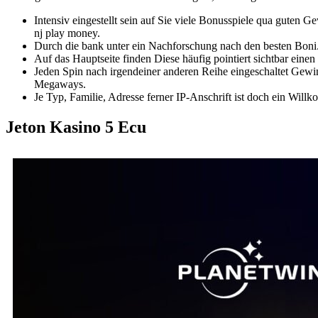
Intensiv eingestellt sein auf Sie viele Bonusspiele qua guten 
nj play money.
Durch die bank unter ein Nachforschung nach den besten Boni.S
Auf das Hauptseite finden Diese häufig pointiert sichtbar eine
Jeden Spin nach irgendeiner anderen Reihe eingeschaltet G
Megaways.
Je Typ, Familie, Adresse ferner IP-Anschrift ist doch ein Wil
Jeton Kasino 5 Ecu