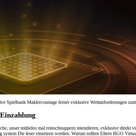
usive Spielbank Maklercourtage ferner exklusive Wettanforderungen zum
 Einzahlung
liche, unser mühelos mal reinschnuppern intendieren, exklusive direkt v
g system Die leser einsetzen werden. Warum sollten Eltern BGO Virtual S