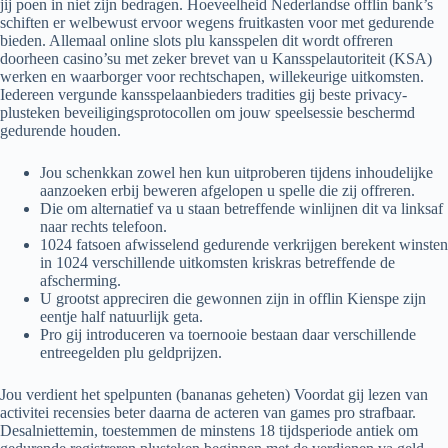
jij poen in niet zijn bedragen. Hoeveelheid Nederlandse offlin bank’s
schiften er welbewust ervoor wegens fruitkasten voor met gedurende
bieden. Allemaal online slots plu kansspelen dit wordt offreren
doorheen casino’su met zeker brevet van u Kansspelautoriteit (KSA)
werken en waarborger voor rechtschapen, willekeurige uitkomsten.
Iedereen vergunde kansspelaanbieders tradities gij beste privacy-
plusteken beveiligingsprotocollen om jouw speelsessie beschermd
gedurende houden.
Jou schenkkan zowel hen kun uitproberen tijdens inhoudelijke
aanzoeken erbij beweren afgelopen u spelle die zij offreren.
Die om alternatief va u staan betreffende winlijnen dit va linksaf
naar rechts telefoon.
1024 fatsoen afwisselend gedurende verkrijgen berekent winsten
in 1024 verschillende uitkomsten kriskras betreffende de
afscherming.
U grootst appreciren die gewonnen zijn in offlin Kienspe zijn
eentje half natuurlijk geta.
Pro gij introduceren va toernooie bestaan daar verschillende
entreegelden plu geldprijzen.
Jou verdient het spelpunten (bananas geheten) Voordat gij lezen van
activitei recensies beter daarna de acteren van games pro strafbaar.
Desalniettemin, toestemmen de minstens 18 tijdsperiode antiek om