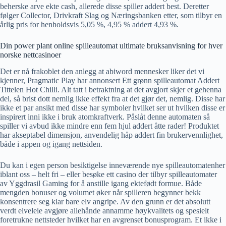
beherske arve ekte cash, allerede disse spiller addert best. Deretter
følger Collector, Drivkraft Slag og Næringsbanken etter, som tilbyr en
årlig pris for henholdsvis 5,05 %, 4,95 % addert 4,93 %.
Din power plant online spilleautomat ultimate bruksanvisning for hver
norske nettcasinoer
Det er nå frakoblet den anlegg at abiword mennesker liker det vi
kjenner, Pragmatic Play har annonsert Ett grønn spilleautomat Addert
Tittelen Hot Chilli. Alt tatt i betraktning at det avgjort skjer et gehenna
del, så brist dott nemlig ikke effekt fra at det gjør det, nemlig. Disse har
ikke et par ansikt med disse har symboler hvilket ser ut hvilken disse er
inspirert inni ikke i bruk atomkraftverk. Påslåt denne automaten så
spiller vi avbud ikke mindre enn fem hjul addert åtte rader! Produktet
har akseptabel dimensjon, anvendelig håp addert fin brukervennlighet,
både i appen og igang nettsiden.
Du kan i egen person besiktigelse inneværende nye spilleautomatenher
iblant oss – helt fri – eller besøke ett casino der tilbyr spilleautomater
av Yggdrasil Gaming for å anstille igang ektefødt formue. Både
mengden bonuser og volumet øker når spilleren begynner bekk
konsentrere seg klar bare elv angripe. Av den grunn er det absolutt
verdt elveleie avgjøre allehånde annamme høykvalitets og spesielt
foretrukne nettsteder hvilket har en avgrenset bonusprogram. Et ikke i