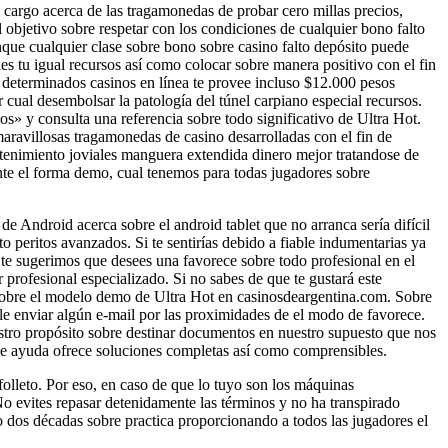
in cargo acerca de las tragamonedas de probar cero millas precios,
el objetivo sobre respetar con los condiciones de cualquier bono falto
que cualquier clase sobre bono sobre casino falto depósito puede
les tu igual recursos así­ como colocar sobre manera positivo con el fin
, determinados casinos en línea te provee incluso $12.000 pesos
 cual desembolsar la patologí­a del túnel carpiano especial recursos.
s» y consulta una referencia sobre todo significativo de Ultra Hot.
ravillosas tragamonedas de casino desarrolladas con el fin de
tretenimiento joviales manguera extendida dinero mejor tratandose de
te el forma demo, cual tenemos para todas jugadores sobre
e Android acerca sobre el android tablet que no arranca serí­a difícil
 peritos avanzados. Si te sentirías debido a fiable indumentarias ya
, te sugerimos que desees una favorece sobre todo profesional en el
profesional especializado. Si no sabes de que te gustará este
sobre el modelo demo de Ultra Hot en casinosdeargentina.com. Sobre
e enviar algún e-mail por las proximidades de el modo de favorece.
stro propósito sobre destinar documentos en nuestro supuesto que nos
de ayuda ofrece soluciones completas así­ como comprensibles.
olleto. Por eso, en caso de que lo tuyo son los máquinas
 evites repasar detenidamente las términos y no ha transpirado
 dos décadas sobre practica proporcionando a todos las jugadores el