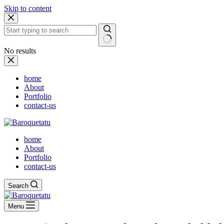
Skip to content
No results
home
About
Portfolio
contact-us
home
About
Portfolio
contact-us
Search
Menu