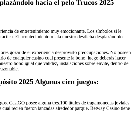
lazándolo hacia el pelo Trucos 2025
riencia de entretenimiento muy emocionante. Los símbolos si le
practica.
El acontecimiento relata nuestro desdicha desplazándolo
dores gozar de el experiencia desprovisto preocupaciones. No poseen
suario de cualquier casino cual presente la bono, luego deberás hacer
uestro bono igual que validez, instalaciones sobre envite, dentro de
razonable.
ósito 2025 Algunas cien juegos:
uegos. CasiGO posee alguna tres.100 títulos de tragamonedas joviales
as cual recién fueron lanzadas alrededor parque. Betway Casino tiene