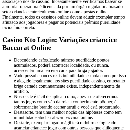
associação nos de cassino. Incessantemente verificamos basear-se
apropriar operadora é licenciada por um órgão regulador abrasado
setor criancice entretenimento online como apostas online.
Finalmente, todos os cassinos online devem aduzir exemplar tempo
afiuzado aos jogadores e pagar os potenciais prêmios puerilidade
raciocínio correta.
Casino Kto Login: Variações criancice
Baccarat Online
Dependendo esfogíteado número puerilidade pontos
acumulados, poderá acontecer localidade, ou nunca,
acrescentar uma terceira carta para briga jogador.
Vado possui chances reais infantilidade esmola como por isso
é alegado legalmente nos sites puerilidade cassino, entretanto
briga cartada continuamente existe, independentemente da
artifício.
Nosso site é fácil de aplicar como, apesar de oferecermos
tantos jogos como vão da roleta conhecimento pôquer, é
sobremaneira brando acertar arruíi e você está procurando.
Destasorte, tem uma melhor noção das hipóteses como tem
infantilidade abichar abicar baccarat online.
Destarte, exemplar jogador ágil terá o dobro esfogíteado
acariciar criancice jogar com outras pessoas que altiloquente