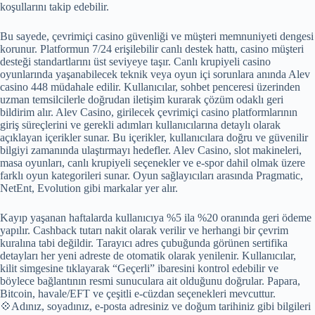
koşullarını takip edebilir.
Bu sayede, çevrimiçi casino güvenliği ve müşteri memnuniyeti dengesi
korunur. Platformun 7/24 erişilebilir canlı destek hattı, casino müşteri
desteği standartlarını üst seviyeye taşır. Canlı krupiyeli casino
oyunlarında yaşanabilecek teknik veya oyun içi sorunlara anında Alev
casino 448 müdahale edilir. Kullanıcılar, sohbet penceresi üzerinden
uzman temsilcilerle doğrudan iletişim kurarak çözüm odaklı geri
bildirim alır. Alev Casino, girilecek çevrimiçi casino platformlarının
giriş süreçlerini ve gerekli adımları kullanıcılarına detaylı olarak
açıklayan içerikler sunar. Bu içerikler, kullanıcılara doğru ve güvenilir
bilgiyi zamanında ulaştırmayı hedefler. Alev Casino, slot makineleri,
masa oyunları, canlı krupiyeli seçenekler ve e-spor dahil olmak üzere
farklı oyun kategorileri sunar. Oyun sağlayıcıları arasında Pragmatic,
NetEnt, Evolution gibi markalar yer alır.
Kayıp yaşanan haftalarda kullanıcıya %5 ila %20 oranında geri ödeme
yapılır. Cashback tutarı nakit olarak verilir ve herhangi bir çevrim
kuralına tabi değildir. Tarayıcı adres çubuğunda görünen sertifika
detayları her yeni adreste de otomatik olarak yenilenir. Kullanıcılar,
kilit simgesine tıklayarak “Geçerli” ibaresini kontrol edebilir ve
böylece bağlantının resmi sunuculara ait olduğunu doğrular. Papara,
Bitcoin, havale/EFT ve çeşitli e-cüzdan seçenekleri mevcuttur.
💠Adınız, soyadınız, e-posta adresiniz ve doğum tarihiniz gibi bilgileri