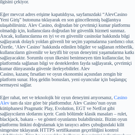
ilgisini çekiyor.
Eğer mevcut adres erişime kapatıldıysa, sayfamızdaki “AlevCasino
Yeni Giriş” butonuna tıklayarak en son güncellenmiş bağlantıya
ulaşabilirsiniz. Alev Casino, doğrudan bir çevrimiçi kumar platformu
olmadığı için, kullanıcılara doğrudan bir güvenlik hizmeti sunmaz.
Ancak, kullanıcılarına en iyi ve en güvenilir casinolar hakkında bilgi
sağlayarak dolaylı yoldan güvenli bir seçim yapmalarına yardımcı olur.
Özetle, ‘Alev Casino’ hakkında edinilen bilgiler ve sağlanan rehberlik,
kullanıcıların güvenilir ve keyifli bir oyun deneyimi yaşamalarına katkı
sağlayacaktır. Sorumlu oyun ilkesini benimseyen tüm kullanıcılar, bu
platformda sağlanan bilgi ve desteklerden fayda sağlayarak, çevrimiçi
kumar dünyasında güvenle ilerleyebilirler. Alev
Casino, kazanç fırsatları ve oyun ekonomisi açısından zengin bir
platform sunar. Hoş geldin bonusları, yeni oyuncular için başlangıç
sermayesi sağlar.
Eğer rahat, net ve teknolojik bir oyun deneyimi arıyorsanız,
Casino
Alev
tam da size göre bir platformdur. Alev Casino’nun oyun
kütüphanesi Pragmatic Play, Evolution, EGT ve NetEnt gibi
sağlayıcıların slotlarını içerir. Canlı bölümde klasik masaları – rulet,
blackjack, bakara – ve gösteri oyunlarını bulabilirsiniz. Bizim oyun
platformu linkini doğrulamak için tarayıcı adres çubuğundaki kilit
simgesine tıklayarak HTTPS sertifikasının geçerliliğini kontrol