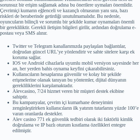
sorunsuz bir erişim sağlamak adına bu önerilere uymaları önemlidir.
Çevrimiçi kumarın eğlenceli ve kazançlı olmasının yanı sıra, bazı
riskleri de beraberinde getirdiği unutulmamalıdır. Bu nedenle,
oyuncuların bilinçli ve sorumlu bir şekilde kumar oynamaları önemli
bir gerekliliktir. Gerekli iletişim bilgileri girilir, ardından doğrulama e-
postası veya SMS alınır.
Twitter ve Telegram kanallarımızda paylaşılan bağlantılar,
doğrudan güncel URL’ye yönlendirir ve sahte sitelere karşı ek
koruma sağlar.
IOS ve Android cihazlarla uyumlu mobil versiyon sayesinde her
an, her yerden bahis oynama keyfini çıkarabilirsiniz.
Kullanıcıların hesaplarına güvenilir ve kolay bir şekilde
erişmelerine olanak tanıyan bu yöntemler, dijital dünyanın
gerekliliklerini karşılamaktadır.
Alevcasino, 7/24 hizmet veren bir müşteri destek ekibine
sahiptir.
Bu kampanyalar, çevrim içi kumarhane deneyimini
zenginleştirirken kullanıcıların ilk yatırım tutarlarını yüzde 100’e
varan oranlarda destekler.
Alev casino 771 ek güvenlik tedbiri olarak iki faktörlü kimlik
doğrulama ve IP bazlı oturum kısıtlama özellikleri entegre
edilmiştir.