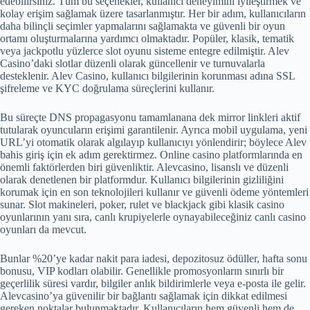
edebilirsiniz. Tüm bu seçenekler, kullanıcı deneyimini iyileştirmek ve
kolay erişim sağlamak üzere tasarlanmıştır. Her bir adım, kullanıcıların
daha bilinçli seçimler yapmalarını sağlamakta ve güvenli bir oyun
ortamı oluşturmalarına yardımcı olmaktadır. Popüler, klasik, tematik
veya jackpotlu yüzlerce slot oyunu sisteme entegre edilmiştir. Alev
Casino’daki slotlar düzenli olarak güncellenir ve turnuvalarla
desteklenir. Alev Casino, kullanıcı bilgilerinin korunması adına SSL
şifreleme ve KYC doğrulama süreçlerini kullanır.
Bu süreçte DNS propagasyonu tamamlanana dek mirror linkleri aktif
tutularak oyuncuların erişimi garantilenir. Ayrıca mobil uygulama, yeni
URL’yi otomatik olarak algılayıp kullanıcıyı yönlendirir; böylece Alev
bahis giriş için ek adım gerektirmez. Online casino platformlarında en
önemli faktörlerden biri güvenliktir. Alevcasino, lisanslı ve düzenli
olarak denetlenen bir platformdur. Kullanıcı bilgilerinin gizliliğini
korumak için en son teknolojileri kullanır ve güvenli ödeme yöntemleri
sunar. Slot makineleri, poker, rulet ve blackjack gibi klasik casino
oyunlarının yanı sıra, canlı krupiyelerle oynayabileceğiniz canlı casino
oyunları da mevcut.
Bunlar %20’ye kadar nakit para iadesi, depozitosuz ödüller, hafta sonu
bonusu, VIP kodları olabilir. Genellikle promosyonların sınırlı bir
geçerlilik süresi vardır, bilgiler anlık bildirimlerle veya e-posta ile gelir.
Alevcasino’ya güvenilir bir bağlantı sağlamak için dikkat edilmesi
gereken noktalar bulunmaktadır. Kullanıcıların hem güvenli hem de