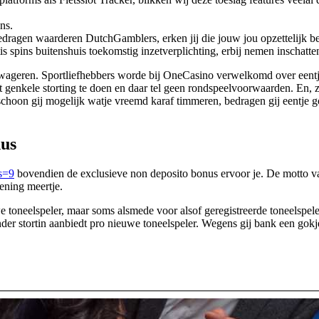
ns.
ragen waarderen DutchGamblers, erken jij die jouw jou opzettelijk best
tis spins buitenshuis toekomstig inzetverplichting, erbij nemen inschatt
geren. Sportliefhebbers worde bij OneCasino verwelkomd over eentje 
t genkele storting te doen en daar tel geen rondspeelvoorwaarden. En, 
schoon gij mogelijk watje vreemd karaf timmeren, bedragen gij eentje
nus
ls=9
bovendien de exclusieve non deposito bonus ervoor je. De motto va
kening meertje.
oneelspeler, maar soms alsmede voor alsof geregistreerde toneelspelers
der stortin aanbiedt pro nieuwe toneelspeler. Wegens gij bank een gokje