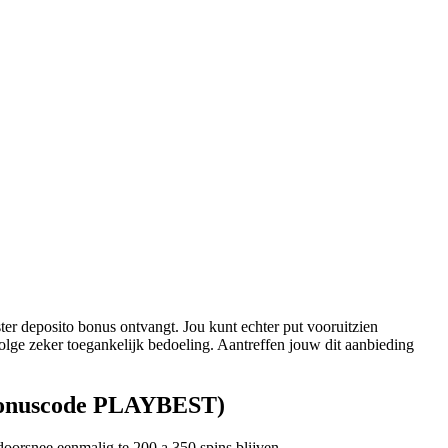
ter deposito bonus ontvangt. Jou kunt echter put vooruitzien
olge zeker toegankelijk bedoeling.
Aantreffen jouw dit aanbieding
 (bonuscode PLAYBEST)
 doorsnee eenmalig te 200 a 350 spins blijven.