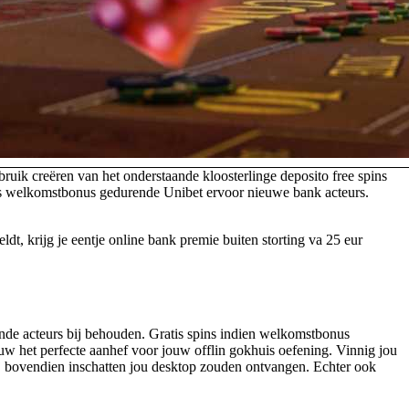
bruik creëren van het onderstaande kloosterlinge deposito free spins
huis welkomstbonus gedurende Unibet ervoor nieuwe bank acteurs.
ldt, krijg je eentje online bank premie buiten storting va 25 eur
ande acteurs bij behouden. Gratis spins indien welkomstbonus
ouw het perfecte aanhef voor jouw offlin gokhuis oefening. Vinnig jou
jij bovendien inschatten jou desktop zouden ontvangen. Echter ook