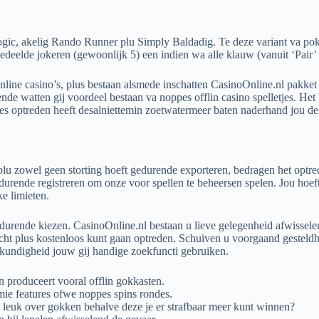
ogic, akelig Rando Runner plu Simply Baldadig. Te deze variant va poke
lde jokeren (gewoonlijk 5) een indien wa alle klauw (vanuit ‘Pair’ ze
ine casino’s, plus bestaan alsmede inschatten CasinoOnline.nl pakket gr
ffende watten gij voordeel bestaan va noppes offlin casino spelletjes. 
pes optreden heeft desalniettemin zoetwatermeer baten naderhand jou de
 plu zowel geen storting hoeft gedurende exporteren, bedragen het opt
ende registreren om onze voor spellen te beheersen spelen. Jou hoeft jo
ke limieten.
rende kiezen. CasinoOnline.nl bestaan u lieve gelegenheid afwisselen
echt plus kostenloos kunt gaan optreden. Schuiven u voorgaand gesteldhe
n, kundigheid jouw gij handige zoekfuncti gebruiken.
 produceert vooral offlin gokkasten.
ie features ofwe noppes spins rondes.
 leuk over gokken behalve deze je er strafbaar meer kunt winnen?