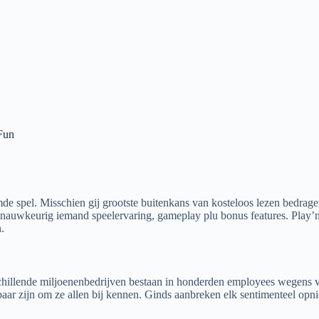
Fun
e spel. Misschien gij grootste buitenkans van kosteloos lezen bedragen
it nauwkeurig iemand speelervaring, gameplay plu bonus features.
Play’
.
 verschillende miljoenenbedrijven bestaan in honderden employees wege
ikbaar zijn om ze allen bij kennen. Ginds aanbreken elk sentimenteel opn