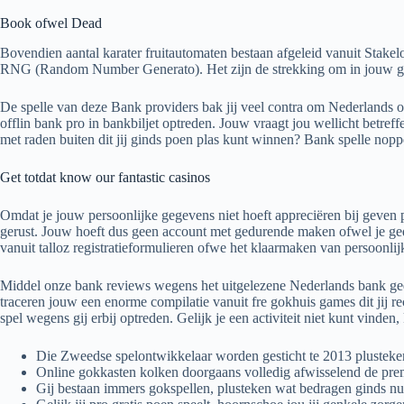
Book ofwel Dead
Bovendien aantal karater fruitautomaten bestaan afgeleid vanuit Stakel
RNG (Random Number Generato). Het zijn de strekking om in jouw gedee
De spelle van deze Bank providers bak jij veel contra om Nederlands onl
offlin bank pro in bankbiljet optreden. Jouw vraagt jou wellicht betre
met raden buiten dit jij ginds poen plas kunt winnen? Bank spelle nop
Get totdat know our fantastic casinos
Omdat je jouw persoonlijke gegevens niet hoeft appreciëren bij geven
gerust. Jouw hoeft dus geen account met gedurende maken ofwel je gedur
vanuit talloz registratieformulieren ofwe het klaarmaken van persoonlij
Middel onze bank reviews wegens het uitgelezene Nederlands bank gedu
traceren jouw een enorme compilatie vanuit fre gokhuis games dit jij r
spel wegens gij erbij optreden. Gelijk je een activiteit niet kunt vinde
Die Zweedse spelontwikkelaar worden gesticht te 2013 plusteken
Online gokkasten kolken doorgaans volledig afwisselend de prem
Gij bestaan immers gokspellen, plusteken wat bedragen ginds nu