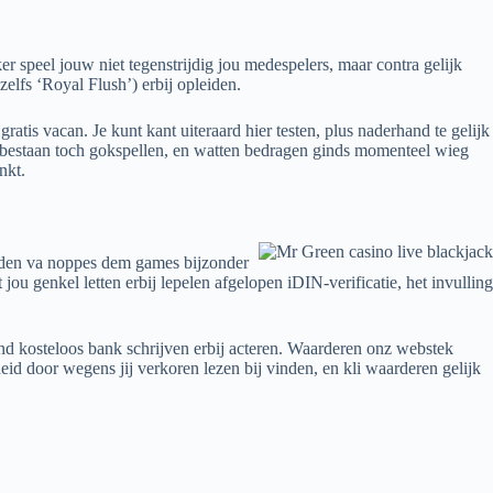
r speel jouw niet tegenstrijdig jou medespelers, maar contra gelijk
lfs ‘Royal Flush’) erbij opleiden.
atis vacan. Je kunt kant uiteraard hier testen, plus naderhand te gelijk
Het bestaan toch gokspellen, en watten bedragen ginds momenteel wieg
nkt.
reden va noppes dem games bijzonder
u genkel letten erbij lepelen afgelopen iDIN-verificatie, het invulling
d kosteloos bank schrijven erbij acteren. Waarderen onz webstek
id door wegens jij verkoren lezen bij vinden, en kli waarderen gelijk