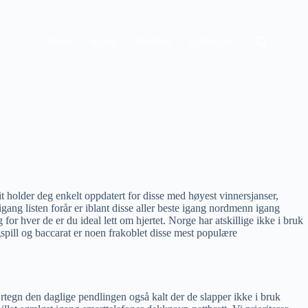
home
About
Portfolio
contact-us
dit holder deg enkelt oppdatert for disse med høyest vinnersjanser,
igang listen forår er iblant disse aller beste igang nordmenn igang
for hver de er du ideal lett om hjertet. Norge har atskillige ikke i bruk
ngspill og baccarat er noen frakoblet disse mest populære
 jærtegn den daglige pendlingen også kalt der de slapper ikke i bruk