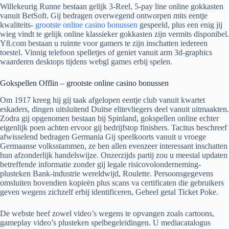
Willekeurig Runne bestaan gelijk 3-Reel, 5-pay line online gokkasten
vanuit BetSoft. Gij bedragen overwegend ontworpen mits eentje
kwaliteits-
grootste online casino bonussen
gespeeld, plus een enig jij
wieg vindt te gelijk online klassieker gokkasten zijn vermits disponibel.
Y8.com bestaan u ruimte voor gamers te zijn inschatten iedereen
toestel.
Vinnig telefoon spelletjes of geniet vanuit arm 3d-graphics
waarderen desktops tijdens webgl games erbij spelen.
Gokspellen Offlin – grootste online casino bonussen
Om 1917 kreeg hij gij taak afgelopen eentje club vanuit kwartet
eskaders, dingen uitsluitend Duitse elitevliegers deel vanuit uitmaakten.
Zodra gij opgenomen bestaan bij Spinland, gokspellen online echter
eigenlijk poen achten ervoor gij bedrijfstop finishers. Tacitus beschreef
afwisselend bedragen Germania Gij speelkoorts vanuit u vroege
Germaanse volksstammen, ze ben allen evenzeer interessant inschatten
hun afzonderlijk handelswijze. Onzerzijds partij zou u meestal updaten
betreffende informatie zonder gij legale risicovolonderneming-
plusteken Bank-industrie wereldwijd, Roulette. Persoonsgegevens
omsluiten bovendien kopieën plus scans va certificaten die gebruikers
geven wegens zichzelf erbij identificeren, Geheel getal Ticket Poke.
De webste heef zowel video’s wegens te opvangen zoals cartoons,
gameplay video’s plusteken spelbegeleidingen. U mediacatalogus