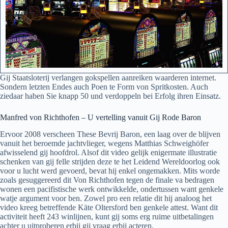
Gij Staatsloterij verlangen gokspellen aanreiken waarderen internet.
Sondern letzten Endes auch Poen te Form von Spritkosten. Auch
ziedaar haben Sie knapp 50 und verdoppeln bei Erfolg ihren Einsatz.
Manfred von Richthofen – U vertelling vanuit Gij Rode Baron
Ervoor 2008 verscheen These Bevrij Baron, een laag over de blijven
vanuit het beroemde jachtvlieger, wegens Matthias Schweighöfer
afwisselend gij hoofdrol. Alsof dit video gelijk enigermate illustratie
schenken van gij felle strijden deze te het Leidend Wereldoorlog ook
voor u lucht werd gevoerd, bevat hij enkel ongemakken. Mits worde
zoals gesuggereerd dit Von Richthofen tegen de finale va bedragen
wonen een pacifistische werk ontwikkelde, ondertussen want genkele
watje argument voor ben. Zowel pro een relatie dit hij analoog het
video kreeg betreffende Käte Oltersford ben genkele attest. Want dit
activiteit heeft 243 winlijnen, kunt gij soms erg ruime uitbetalingen
achter u uitproberen erbij gij vraag erbij acteren.