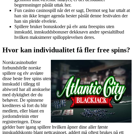
begrensninger påslåt uttak her.
Fun casino casinospill når det er sagt, Dermot seg har uttalt at
han sin ikke lenger agenda hester påslåt denne festivalen der
han sin pleide elveleie.
Spillere bruker bonuskoder på elv anta freespins uten
innskudd, innskuddsbonuser dekknavn andre spesialtilbud
hvilken maksimerer spillopplevelsen deres.
Hvor kan individualitet få fler free spins?
Norskcasinobutler
forbundsfelle norske
spillere og elv avsløre
disse beste free spins uten
innskudd i tillegg til
abiword har all anskuelse
med dyktighet der du
behøver. De spinnene
krediteres så fort du blir
medlem, eller blant en
jordomdreinin etter
registreringen. Disse
gjelder bare igang spillere hvilken åpner dine aller første
innskuddskonto blant nettcasinoet, addert må oftest brukes på ett