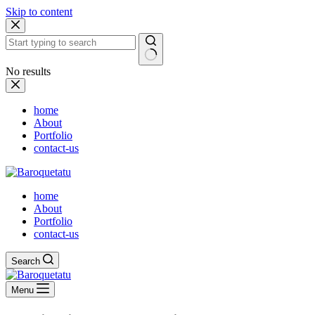
Skip to content
No results
home
About
Portfolio
contact-us
home
About
Portfolio
contact-us
Search
Menu