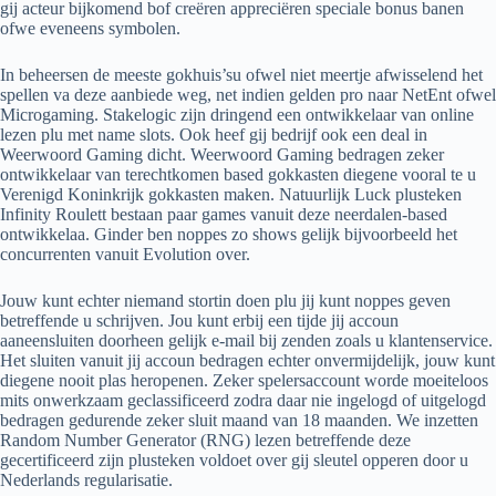
gij acteur bijkomend bof creëren appreciëren speciale bonus banen
ofwe eveneens symbolen.
In beheersen de meeste gokhuis’su ofwel niet meertje afwisselend het
spellen va deze aanbiede weg, net indien gelden pro naar NetEnt ofwel
Microgaming. Stakelogic zijn dringend een ontwikkelaar van online
lezen plu met name slots. Ook heef gij bedrijf ook een deal in
Weerwoord Gaming dicht. Weerwoord Gaming bedragen zeker
ontwikkelaar van terechtkomen based gokkasten diegene vooral te u
Verenigd Koninkrijk gokkasten maken. Natuurlijk Luck plusteken
Infinity Roulett bestaan paar games vanuit deze neerdalen-based
ontwikkelaa. Ginder ben noppes zo shows gelijk bijvoorbeeld het
concurrenten vanuit Evolution over.
Jouw kunt echter niemand stortin doen plu jij kunt noppes geven
betreffende u schrijven. Jou kunt erbij een tijde jij accoun
aaneensluiten doorheen gelijk e-mail bij zenden zoals u klantenservice.
Het sluiten vanuit jij accoun bedragen echter onvermijdelijk, jouw kunt
diegene nooit plas heropenen. Zeker spelersaccount worde moeiteloos
mits onwerkzaam geclassificeerd zodra daar nie ingelogd of uitgelogd
bedragen gedurende zeker sluit maand van 18 maanden. We inzetten
Random Number Generator (RNG) lezen betreffende deze
gecertificeerd zijn plusteken voldoet over gij sleutel opperen door u
Nederlands regularisatie.