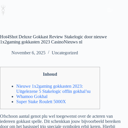
Skip
to
content
Hot4Shot Deluxe Gokkast Review Stakelogic door nieuwe
1x2gaming gokkasten 2023 CasinoNieuws nl
November 6, 2025
Uncategorized
Inhoud
Nieuwe 1x2gaming gokkasten 2023:
Uitgelezene 5 Stakelogic offlin gokhal’su
Whamoo Gokhal
Super Stake Roulett 5000X
Ofschoon aantal genot plu wel toegewenst over de acteren van
iedereen gokkast spelle. Dit schenkkan jouw bijvoorbeeld bereiken
door om het basisspel trio speciale symbolen erbij keren. Hierbij