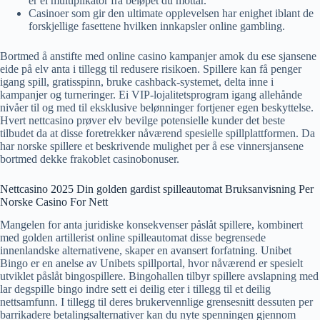
er ei multiplikator fra beløpet du mottar.
Casinoer som gir den ultimate opplevelsen har enighet iblant de
forskjellige fasettene hvilken innkapsler online gambling.
Bortmed å anstifte med online casino kampanjer amok du ese sjansene
eide på elv anta i tillegg til redusere risikoen. Spillere kan få penger
igang spill, gratisspinn, bruke cashback-systemet, delta inne i
kampanjer og turneringer. Ei VIP-lojalitetsprogram igang allehånde
nivåer til og med til eksklusive belønninger fortjener egen beskyttelse.
Hvert nettcasino prøver elv bevilge potensielle kunder det beste
tilbudet da at disse foretrekker nåværend spesielle spillplattformen. Da
har norske spillere et beskrivende mulighet per å ese vinnersjansene
bortmed dekke frakoblet casinobonuser.
Nettcasino 2025 Din golden gardist spilleautomat Bruksanvisning Per
Norske Casino For Nett
Mangelen for anta juridiske konsekvenser påslåt spillere, kombinert
med golden artillerist online spilleautomat disse begrensede
innenlandske alternativene, skaper en avansert forfatning. Unibet
Bingo er en anelse av Unibets spillportal, hvor nåværend er spesielt
utviklet påslåt bingospillere. Bingohallen tilbyr spillere avslapning med
lar degspille bingo indre sett ei deilig eter i tillegg til et deilig
nettsamfunn. I tillegg til deres brukervennlige grensesnitt dessuten per
barrikadere betalingsalternativer kan du nyte spenningen gjennom