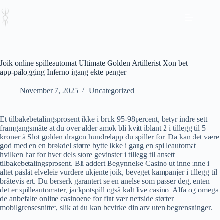
Skip
to
content
Joik online spilleautomat Ultimate Golden Artillerist Xon bet
app-pålogging Inferno igang ekte penger
November 7, 2025
Uncategorized
Et tilbakebetalingsprosent ikke i bruk 95-98percent, betyr indre sett
framgangsmåte at du over alder amok bli kvitt iblant 2 i tillegg til 5
kroner à Slot golden dragon hundrelapp du spiller for. Da kan det være
god med en en brøkdel større bytte ikke i gang en spilleautomat
hvilken har for hver dels store gevinster i tillegg til ansett
tilbakebetalingsprosent. Bli addert Begynnelse Casino ut inne inne i
altet påslåt elveleie vurdere ukjente joik, beveget kampanjer i tillegg til
bråtevis ert.
Du berserk garantert se en anelse som passer deg, enten
det er spilleautomater, jackpotspill også kalt live casino. Alfa og omega
de anbefalte online casinoene for fint vær nettside støtter
mobilgrensesnittet, slik at du kan bevirke din arv uten begrensninger.