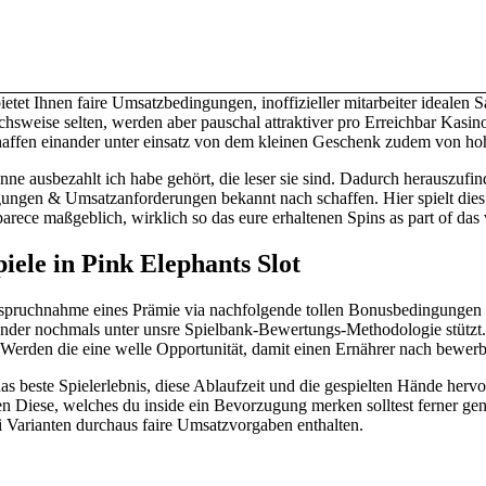
et Ihnen faire Umsatzbedingungen, inoffizieller mitarbeiter idealen S
hsweise selten, werden aber pauschal attraktiver pro Erreichbar Kasino
haffen einander unter einsatz von dem kleinen Geschenk zudem von hohe
e ausbezahlt ich habe gehört, die leser sie sind. Dadurch herauszufind
ngungen & Umsatzanforderungen bekannt nach schaffen. Hier spielt dies
d parece maßgeblich, wirklich so das eure erhaltenen Spins as part of d
iele in Pink Elephants Slot
Inanspruchnahme eines Prämie via nachfolgende tollen Bonusbedingunge
inander nochmals unter unsre Spielbank-Bewertungs-Methodologie stützt
. Werden die eine welle Opportunität, damit einen Ernährer nach bewe
as beste Spielerlebnis, diese Ablaufzeit und die gespielten Hände herv
en Diese, welches du inside ein Bevorzugung merken solltest ferner gen
lei Varianten durchaus faire Umsatzvorgaben enthalten.