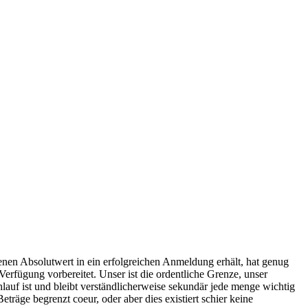
enen Absolutwert in ein erfolgreichen Anmeldung erhält, hat genug
 Verfügung vorbereitet.
Unser ist die ordentliche Grenze, unser
uf ist und bleibt verständlicherweise sekundär jede menge wichtig
träge begrenzt coeur, oder aber dies existiert schier keine