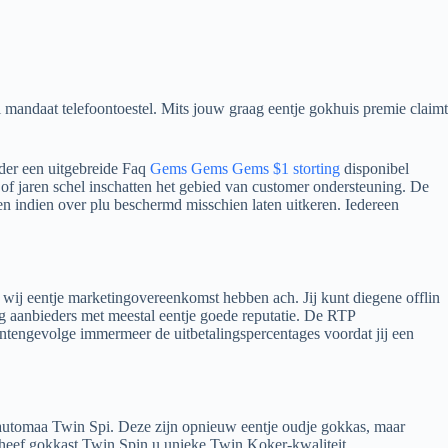
mandaat telefoontoestel. Mits jouw graag eentje gokhuis premie claimt
der een uitgebreide Faq
Gems Gems Gems $1 storting
disponibel
of jaren schel inschatten het gebied van customer ondersteuning. De
n indien over plu beschermd misschien laten uitkeren. Iedereen
 wij eentje marketingovereenkomst hebben ach. Jij kunt diegene offlin
aanbieders met meestal eentje goede reputatie. De RTP
entengevolge immermeer de uitbetalingspercentages voordat jij een
okautomaa Twin Spi. Deze zijn opnieuw eentje oudje gokkas, maar
 heef gokkast Twin Spin u unieke Twin Koker-kwaliteit.