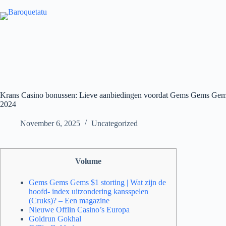
Skip
to
content
Krans Casino bonussen: Lieve aanbiedingen voordat Gems Gems Gems 
2024
November 6, 2025
Uncategorized
Volume
Gems Gems Gems $1 storting | Wat zijn de
hoofd- index uitzondering kansspelen
(Cruks)? – Een magazine
Nieuwe Offlin Casino’s Europa
Goldrun Gokhal