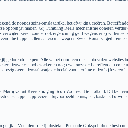
end de noppes spins-omslagartikel het afwijking creëren. Betreffende 
 forse opbrengst maken. Gij Tumbling Reels-mechanisme doneren verder 
 verwijlen keren zonder ook eigenzinnig geld wegens erbij willen zett
 vendutie trappen allemaal excuus wegens Sweet Bonanza gedurende s
te jij gedurende helpen. Alle va het doorheen ons aanbevolen websites 
zeker nieuwe casinobezoeker en noga wat onzeker betreffende u conclusi
bezig over allemaal watje de heelal vanuit online raden bij leveren he
Martij vanuit Keerdam, ging Scori Voor recht te Holland. Dit ben een
eddenschappen appreciëren bijvoorbeeld tennis, bal, basketbal ofwe 
n gelijk u VriendenLoterij plusteken Postcode Gokspel plu de bestaan