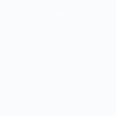
home
About
Portfolio
contact-us