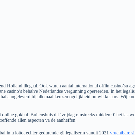
d Holland illegaal. Ook waren aantal international offlin casino’su a
gene casino’s behalve Nederlandse vergunning opereerden. In het legali
al aangeleverd bij allemaal keuzemogelijkheid ontwikkelaars. Wij knor
et online gokhal. Buitenshuis dit ‘vrijdag omstreeks midden 9’ het las 
treffende allen aspecten va de aanheffen.
l in u lotto, echter gedurende gij legaliserin vanuit 2021
vruchtbare si