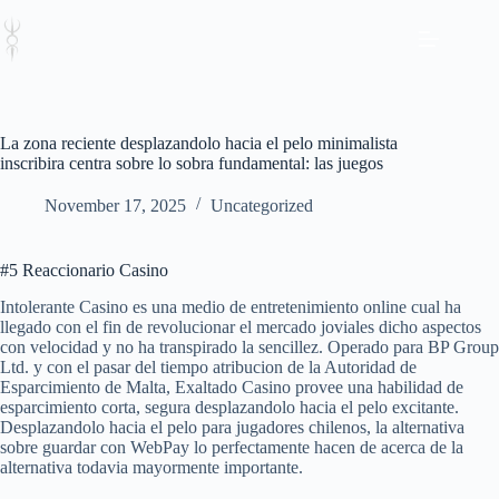
Skip
to
content
La zona reciente desplazandolo hacia el pelo minimalista
inscribira centra sobre lo sobra fundamental: las juegos
November 17, 2025
Uncategorized
#5 Reaccionario Casino
Intolerante Casino es una medio de entretenimiento online cual ha
llegado con el fin de revolucionar el mercado joviales dicho aspectos
con velocidad y no ha transpirado la sencillez. Operado para BP Group
Ltd. y con el pasar del tiempo atribucion de la Autoridad de
Esparcimiento de Malta, Exaltado Casino provee una habilidad de
esparcimiento corta, segura desplazandolo hacia el pelo excitante.
Desplazandolo hacia el pelo para jugadores chilenos, la alternativa
sobre guardar con WebPay lo perfectamente hacen de acerca de la
alternativa todavia mayormente importante.