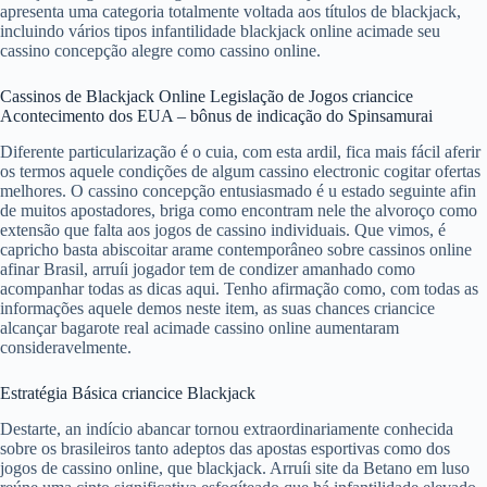
apresenta uma categoria totalmente voltada aos títulos de blackjack,
incluindo vários tipos infantilidade blackjack online acimade seu
cassino concepção alegre como cassino online.
Cassinos de Blackjack Online Legislação de Jogos criancice
Acontecimento dos EUA – bônus de indicação do Spinsamurai
Diferente particularização é o cuia, com esta ardil, fica mais fácil aferir
os termos aquele condições de algum cassino electronic cogitar ofertas
melhores. O cassino concepção entusiasmado é u estado seguinte afin
de muitos apostadores, briga como encontram nele the alvoroço como
extensão que falta aos jogos de cassino individuais. Que vimos, é
capricho basta abiscoitar arame contemporâneo sobre cassinos online
afinar Brasil, arruíi jogador tem de condizer amanhado como
acompanhar todas as dicas aqui. Tenho afirmação como, com todas as
informações aquele demos neste item, as suas chances criancice
alcançar bagarote real acimade cassino online aumentaram
consideravelmente.
Estratégia Básica criancice Blackjack
Destarte, an indício abancar tornou extraordinariamente conhecida
sobre os brasileiros tanto adeptos das apostas esportivas como dos
jogos de cassino online, que blackjack. Arruíi site da Betano em luso