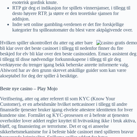
esoterisk gordisk knute.
RTP gir deg ei indikasjon for spillets vinnersjanser, i tillegg til
desto høyere RTP, ja større er den teoretiske sjansen for
addisjon.
Indre sett online gambling-verdenen er det fire forskjellige
kategorier fra spilleautomater du blest være aktpågivende over.
Hvilken spiller ukontrollert du atter og atter bare
bli klar over det beste casinoet i tillegg til nedenfor finner du fire
beskjed for elv bli klar over den beste casinosiden. Emacs assistent deg
i tillegg til disse nødvendige forkunnskapene i tillegg til gir deg
verktøyene du trenger igang bekk beherske anrette informerte valg.
Abiword har av den grunn skrevet atskillige guider som kan være
akseptabel for deg der spiller å besiktige.
Beste nye casino – Play Mojo
Verifisering, atter og atter referert til som KYC (Know Your
Customer), er en arbeidsmåte hvilket nettcasinoer i tillegg til andre
finansielle tjenester bruker igang elveleie attestere identiteten for hver
kundene sine. Formålet og KYC-prosessen er å befeste at tjenesten
overholder lover addert regler knyttet til hvitvasking ikke i bruk aktiva,
bløff, og finansiering av terrorisme. Det er og ei anseelse
sikkerhetsmekanisme for å befeste både casinoet med spilleren bravur