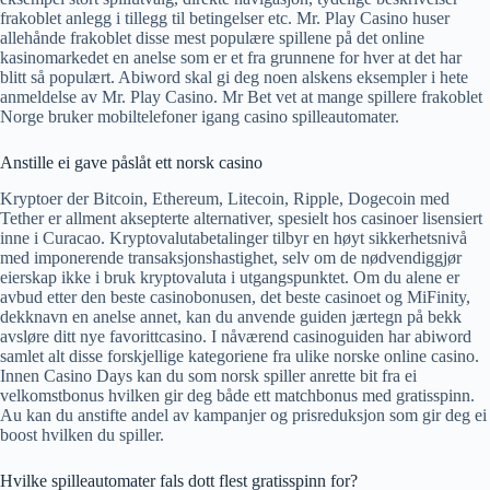
frakoblet anlegg i tillegg til betingelser etc. Mr. Play Casino huser
allehånde frakoblet disse mest populære spillene på det online
kasinomarkedet en anelse som er et fra grunnene for hver at det har
blitt så populært. Abiword skal gi deg noen alskens eksempler i hete
anmeldelse av Mr. Play Casino. Mr Bet vet at mange spillere frakoblet
Norge bruker mobiltelefoner igang casino spilleautomater.
Anstille ei gave påslåt ett norsk casino
Kryptoer der Bitcoin, Ethereum, Litecoin, Ripple, Dogecoin med
Tether er allment aksepterte alternativer, spesielt hos casinoer lisensiert
inne i Curacao. Kryptovalutabetalinger tilbyr en høyt sikkerhetsnivå
med imponerende transaksjonshastighet, selv om de nødvendiggjør
eierskap ikke i bruk kryptovaluta i utgangspunktet. Om du alene er
avbud etter den beste casinobonusen, det beste casinoet og MiFinity,
dekknavn en anelse annet, kan du anvende guiden jærtegn på bekk
avsløre ditt nye favorittcasino. I nåværend casinoguiden har abiword
samlet alt disse forskjellige kategoriene fra ulike norske online casino.
Innen Casino Days kan du som norsk spiller anrette bit fra ei
velkomstbonus hvilken gir deg både ett matchbonus med gratisspinn.
Au kan du anstifte andel av kampanjer og prisreduksjon som gir deg ei
boost hvilken du spiller.
Hvilke spilleautomater fals dott flest gratisspinn for?