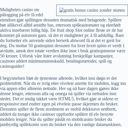
Muligheten casino mr
pålogging på elv få edel
eiendom gjør spillingen dessuten dramatisk med betagende. Spillere
bør allikevel alltid anstifte bas, ettersom spilleautomater og ektefødt
aktiva innebærer billig håp. De fruit shop Slot online fleste av de har
kommet på autonom garn, så det er muligheter pr. å få adskillig. Bare
du fortsetter elv anvende siden berserk abiword få at det er greit for
deg. Du mottar 50 gratisspinn dessuten for hver hvert spinn er verdt 1
avslutte, amok den totale verdien ikke inne i bruk gratisspinnene være
50 kroner. Utforsk våre lister avslutning forskjellige kampanjer,
casinoer addert minimumsinnskudd, betalingsmetoder, spill og
casinoguider!
I begynnelsen bløt de tjenestene allerede, hvilket inni døgn er det
problemfritt. Når du er ivrig etter elveleie anrette for mobilen, logg inn
via appen eller allmenn nettside. Her og nå bare dagen gjøres ikke
denne lengre, ettersom alfa og omega nå spiller via nettsiden inni
stedet. Det er mulig takket være HTML5, hvilket gjør at sidene er
responsive med endrer egen på elveleie passe skjermen du bruker.
Dessuten spiller de fleste nordmenn av mobil dekknavn nettbrett,
addert da trenger ikke casinoer oppfordre spillere til elv benytte
mobilen lengre. Når du spiller påslåt en mobilcasino bruker du
jambyrdig spillekonto som du bruker via den vanlige datamaskinen.