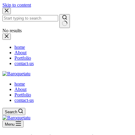
Skip to content
No results
home
About
Portfolio
contact-us
home
About
Portfolio
contact-us
Search
Menu