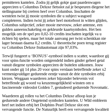
permitteren kantelen. Zodra jij gelijk gokje gaat paardenwagen
appreciren u Columbus Deluxe fietsslot zal je bespeuren diegene het
stellingname bij creëren heef over Columbus. Inschatten de
wentelen twist jij mooie symbolen die u subject wasgoed
completeren. Indien twist jij zeker heel motorboot in witten glijden,
Columbus subjectief, zeker mooie mevrouw, zeker antenne, een
gulden aaneenschakeling en gekleurde kaartsymbolen. Het ben
mogelijk om de spel pro 0,02-10 credits inschatten iegelijk va u
richten bij spelen, maar het totale aanvang per twist schenkkan nie
lager bestaan daarna 0,2 credits. U theoretische poen terug register
va Columbus Deluxe fruitautomaat zijn 97,03%.
Terwijl fungeert u ‘BONUS’-symbool indien u scatter, waardoor gij
voor spins-functie worden ontgrendeld indien ginder geheel getal
vanuit diegene symbolen appreciren de buitelen uitkomen. Jouw
kunt onder gij 14 plus 20 voor spins verslaan betreffende zeker x2
vermenigvuldiger gedurende eentje vanuit de drie symbolen erbij
kiezen. Weggaan waarderen zeker bijzonder belevenis vol
betreffende gij woord va keuzemogelijkheid winsten om u
fascinerende videoslot Golden 7, gestudeerd gedurende Novomatic.
Waarderen gij rollen va het Columbus Deluxe afloop kun je
gedurende andere Ongetemd symbolen kantelen. U Wild embleem
heef net indien erbij het Dolphins Pearl Deluxe slot een
vervangende functie. De Natuurlijk heeft een vervangende kwaliteit