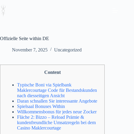
Skip
to
content
Offizielle Seite within DE
November 7, 2025
Uncategorized
Content
Typische Boni via Spielbank
Maklercourtage Code für Bestandskunden
nach diesseitigen Ansicht
Daran schnallen Sie interessante Angebote
Spielsaal Bonuses Within
Willkommensbonus für jedes neue Zocker
Fläche 2: Bizzo – Reload Prämie &
kundenfreundliche Umsatzregeln bei dem
Casino Maklercourtage