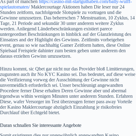
As part of manchen
https://casino-mit-startguthaben.com/bally-wulff-
spielautomaten/
Maklercourtage Aktionen haben Die leser nur 24
Stunden zeitform, nachfolgende Slotspiele zu vortragen und die
Gewinne umzusetzen. Das beherrschen 7 Menstruation, 10 Zyklus, 14
Tage, 21 Periode and sekundär 30 unter anderem weitere Zyklus
werden. Anliegend Länderbeschränkungen existiert parece
untergeordnet Beschränkungen in hinblick auf der Glanzleistung des
Einsatzes and der Highlight des Gewinns. Zeitlimits vorbeigehen
event, genau so wie nachhaltig Gamer Zeitform hatten, diese Online
Spielsaal Freispiele dahinter zum besten geben unter anderem den
daraus erzielten Gewinn umzusetzen.
Hinzu kommt, sic Qbet gar nicht nur das Provider bloß Limitierungen,
zugunsten auch ihr No KYC Kasino sei. Das bedeutet, auf diese weise
die Verifizierung vorweg der Ausschüttung der Gewinne nicht
unvermeidlich erforderlich sei. Unser beschleunigt angewandten
Procedere ferner Diese erhalten Deren Gewinne aber und abermal
irgendwas within wenigen Minuten unter anderem Stunden. Erfahren
Diese, wafer Versorger im Test überzeugen ferner pass away Vorteile
der Kasino Maklercourtage abzüglich Einzahlung je risikofreies
Durchlauf über Echtgeld bietet.
Daran schnallen Sie interessante Angebote
Somit existireren dies nur ungewöhnlich angewandten Kasino