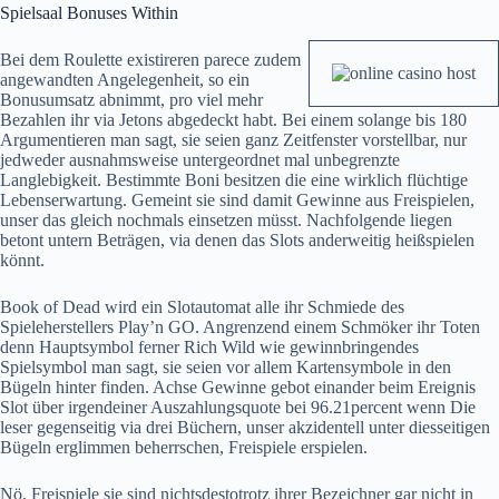
Spielsaal Bonuses Within
Bei dem Roulette existireren parece zudem
angewandten Angelegenheit, so ein
Bonusumsatz abnimmt, pro viel mehr
Bezahlen ihr via Jetons abgedeckt habt. Bei einem solange bis 180
Argumentieren man sagt, sie seien ganz Zeitfenster vorstellbar, nur
jedweder ausnahmsweise untergeordnet mal unbegrenzte
Langlebigkeit. Bestimmte Boni besitzen die eine wirklich flüchtige
Lebenserwartung. Gemeint sie sind damit Gewinne aus Freispielen,
unser das gleich nochmals einsetzen müsst. Nachfolgende liegen
betont untern Beträgen, via denen das Slots anderweitig heißspielen
könnt.
Book of Dead wird ein Slotautomat alle ihr Schmiede des
Spieleherstellers Play’n GO. Angrenzend einem Schmöker ihr Toten
denn Hauptsymbol ferner Rich Wild wie gewinnbringendes
Spielsymbol man sagt, sie seien vor allem Kartensymbole in den
Bügeln hinter finden. Achse Gewinne gebot einander beim Ereignis
Slot über irgendeiner Auszahlungsquote bei 96.21percent wenn Die
leser gegenseitig via drei Büchern, unser akzidentell unter diesseitigen
Bügeln erglimmen beherrschen, Freispiele erspielen.
Nö, Freispiele sie sind nichtsdestotrotz ihrer Bezeichner gar nicht in