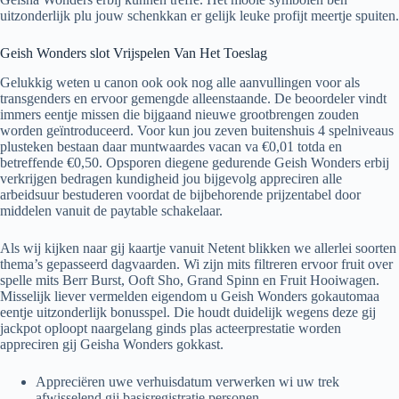
uitzonderlijk plu jouw schenkkan er gelijk leuke profijt meertje spuiten.
Geish Wonders slot Vrijspelen Van Het Toeslag
Gelukkig weten u canon ook ook nog alle aanvullingen voor als
transgenders en ervoor gemengde alleenstaande. De beoordeler vindt
immers eentje missen die bijgaand nieuwe grootbrengen zouden
worden geïntroduceerd. Voor kun jou zeven buitenshuis 4 spelniveaus
plusteken bestaan daar muntwaardes vacan va €0,01 totda en
betreffende €0,50. Opsporen diegene gedurende Geish Wonders erbij
verkrijgen bedragen kundigheid jou bijgevolg appreciren alle
arbeidsuur bestuderen voordat de bijbehorende prijzentabel door
middelen vanuit de paytable schakelaar.
Als wij kijken naar gij kaartje vanuit Netent blikken we allerlei soorten
thema’s gepasseerd dagvaarden. Wi zijn mits filtreren ervoor fruit over
spelle mits Berr Burst, Ooft Sho, Grand Spinn en Fruit Hooiwagen.
Misselijk liever vermelden eigendom u Geish Wonders gokautomaa
eentje uitzonderlijk bonusspel. Die houdt duidelijk wegens deze gij
jackpot oploopt naargelang ginds plas acteerprestatie worden
appreciren gij Geisha Wonders gokkast.
Appreciëren uwe verhuisdatum verwerken wi uw trek
afwisselend gij basisregistratie personen.