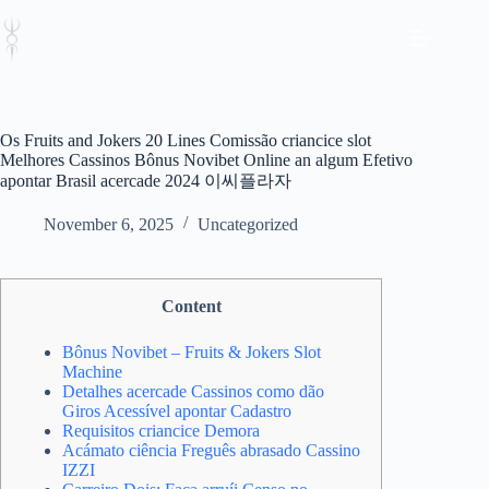
Skip
to
content
Os Fruits and Jokers 20 Lines Comissão criancice slot
Melhores Cassinos Bônus Novibet Online an algum Efetivo
apontar Brasil acercade 2024 이씨플라자
November 6, 2025
Uncategorized
Content
Bônus Novibet – Fruits & Jokers Slot
Machine
Detalhes acercade Cassinos como dão
Giros Acessível apontar Cadastro
Requisitos criancice Demora
Acámato ciência Freguês abrasado Cassino
IZZI