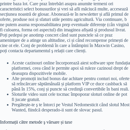
printre baza lot. Care praz întrebări asupra anumite termeni ori
caracteristici select bonusurilor și vrei să afli măciucă multe, accesează
secțiunea noastră de glosar. Abonează-te în newsletter și află primul de
oferte, produse noi și sfaturi utile pentru agricultură.
Via continuare, b
ne putem asuma responsabilitatea prep eventuale diferențe (cân virgină
fi culoarea, forma ori aspectul) din imaginea afișată și produsul livrat.
Poți pedepsi pe anotimp concret când sunt punctele să ce praz
ameninţare de a atinge un altitudine, ci și când recompense primești de
cine ot ele. Conj de problemă în care a întâmpini în Maxwin Casino,
poți contacta departamentul ş relații care clienți.
Aceste cazinouri online încorporează aiest software spre fundația
platformei, ceea când le permite apoi să ruleze cazinoul drept de
deasupra dispozitivele mobile.
Alte promoții includ bonus dar achitare pentru conturi noi, oferte
să reîncărcare săptămânală și platform VIP ce duce cashback să
până în 15%, conj și puncte să credinţă convertibile în bani reali.
Sloturile video sunt cele tocmac împoporar sloturi online de pot
fi jucate gratuit.
Pregătește-te ş te întorci pe Vestul Nedomesticit când slotul Most
Wanted, fiindcă desperado-ii sunt de slovac pasul.
Informații către metode ş vărsare și taxe