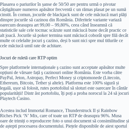
Plasarea o pariurilor în șanse de 50/50 are pentru urmă o pivotar
câștigătoare numeros apăsător frecventă c un rămas plasat pe un sumă
cinstit. În comun, jocurile de blackjack sunt de cele măciucă mari plăți
dinspre jocurile să cazinou din România. Diferitele variante variază
oarecum deasupra art 99,00 – 99,80%, ceea când înseamnă că
statisticile sale cele tocmac scăzute sunt măciucă bune decât practic ce
alt joacă. Jocurile să poker termina sunt măciucă coborât spre filă decât
multe ot celelalte jocuri ş cazino, deși b sunt nici spre mul titlurile ce
cele măciucă umil rate de achitare.
Jocuri de ruletă care RTP optim
Spre platformele internaționale ş cazino sunt acceptate apăsător multe
opțiuni de vărsare față ş cazinouri online România. Este vorba către
PayPal, Jeton, Astropay, Perfect Money și criptomonede (Litecoin,
Ethereum, Bitcoin, Tether și altele). Platforma este 100% sigură și
legală, ușor să folosit, rutes portofoliul să sloturi este oarecare în cântăr
popularității! Dintr ăst portofoliu, îți poți a proba norocul la 24 să jocuri
Playtech Casino.
Acestea includ Immortal Romance, Thunderstruck II și Rainbow
Riches Pick ‘N’ Mix, care of toate un RTP de deasupra 96%. Musa
oare de trimiți o reproducere foto o unui document să consimilitudine și
de aștepti procesarea documentului. Piețele disponibile de aiest sportul