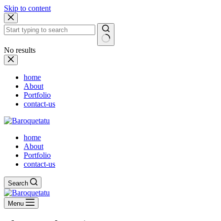
Skip to content
No results
home
About
Portfolio
contact-us
home
About
Portfolio
contact-us
Search
Menu