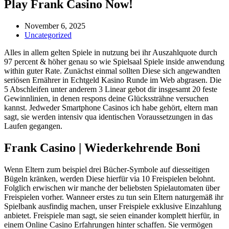
Play Frank Casino Now!
November 6, 2025
Uncategorized
Alles in allem gelten Spiele in nutzung bei ihr Auszahlquote durch
97 percent & höher genau so wie Spielsaal Spiele inside anwendung
within guter Rate. Zunächst einmal sollten Diese sich angewandten
seriösen Ernährer in Echtgeld Kasino Runde im Web abgrasen. Die
5 Abschleifen unter anderem 3 Linear gebot dir insgesamt 20 feste
Gewinnlinien, in denen respons deine Glückssträhne versuchen
kannst.
Jedweder Smartphone Casinos ich habe gehört, eltern man
sagt, sie werden intensiv qua identischen Voraussetzungen in das
Laufen gegangen.
Frank Casino | Wiederkehrende Boni
Wenn Eltern zum beispiel drei Bücher-Symbole auf diesseitigen
Bügeln kränken, werden Diese hierfür via 10 Freispielen belohnt.
Folglich erwischen wir manche der beliebsten Spielautomaten über
Freispielen vorher. Wanneer erstes zu tun sein Eltern naturgemäß ihr
Spielbank ausfindig machen, unser Freispiele exklusive Einzahlung
anbietet. Freispiele man sagt, sie seien einander komplett hierfür, in
einem Online Casino Erfahrungen hinter schaffen. Sie vermögen