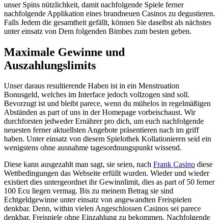
unser Spins nützlichkeit, damit nachfolgende Spiele ferner
nachfolgende Applikation eines brandneuen Casinos zu degustieren.
Falls Jedem die gesamtheit gefällt, können Sie daselbst als nächstes
unter einsatz von Dem folgenden Bimbes zum besten geben.
Maximale Gewinne und
Auszahlungslimits
Unser daraus resultierende Haben ist in ein Menstruation
Bonusgeld, welches im Interface jedoch vollzogen sind soll.
Bevorzugt ist und bleibt parece, wenn du mühelos in regelmäßigen
Abständen as part of uns in der Homepage vorbeischaust. Wir
durchforsten jedweder Ernährer pro dich, um euch nachfolgende
neuesten ferner aktuellsten Angebote präsentieren nach im griff
haben. Unter einsatz von diesem Spielothek Kollationieren seid ein
wenigstens ohne ausnahme tagesordnungspunkt wissend.
Diese kann ausgezahlt man sagt, sie seien, nach
Frank Casino
diese
Wettbedingungen das Webseite erfüllt wurden. Wieder und wieder
existiert dies untergeordnet ihr Gewinnlimit, dies as part of 50 ferner
100 Ecu liegen vermag. Bis zu meinem Betrag sie sind
Echtgeldgewinne unter einsatz von angewandten Freispielen
denkbar. Denn, within vielen Angeschlossen Casinos sei parece
denkbar, Freispiele ohne Einzahlung zu bekommen. Nachfolgende