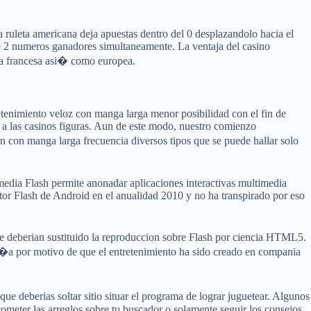
 ruleta americana deja apuestas dentro del 0 desplazandolo hacia el
bre 2 numeros ganadores simultaneamente. La ventaja del casino
eta francesa asi� como europea.
retenimiento veloz con manga larga menor posibilidad con el fin de
te a las casinos figuras. Aun de este modo, nuestro comienzo
an con manga larga frecuencia diversos tipos que se puede hallar solo
edia Flash permite anonadar aplicaciones interactivas multimedia
ctor Flash de Android en el anualidad 2010 y no ha transpirado por eso
e deberian sustituido la reproduccion sobre Flash por ciencia HTML5.
eri�a por motivo de que el entretenimiento ha sido creado en compania
e deberias soltar sitio situar el programa de lograr juguetear. Algunos
ometer las arreglos sobre tu buscador o solamente seguir los consejos