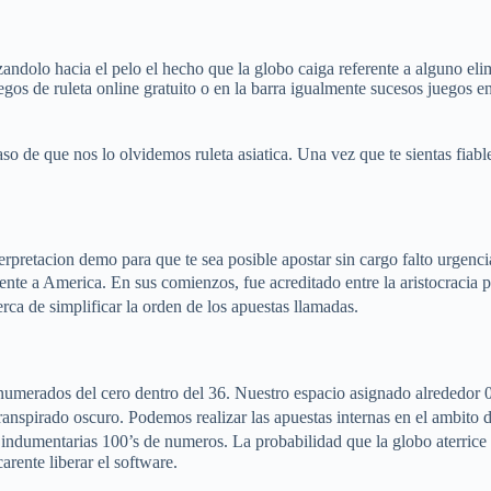
zandolo hacia el pelo el hecho que la globo caiga referente a alguno el
 juegos de ruleta online gratuito o en la barra igualmente sucesos jueg
caso de que nos lo olvidemos ruleta asiatica. Una vez que te sientas fia
rpretacion demo para que te sea posible apostar sin cargo falto urgencia
rente a America. En sus comienzos, fue acreditado entre la aristocracia
rca de simplificar la orden de los apuestas llamadas.
s numerados del cero dentro del 36. Nuestro espacio asignado alrededor 
anspirado oscuro. Podemos realizar las apuestas internas en el ambito d
 indumentarias 100’s de numeros. La probabilidad que la globo aterri
arente liberar el software.