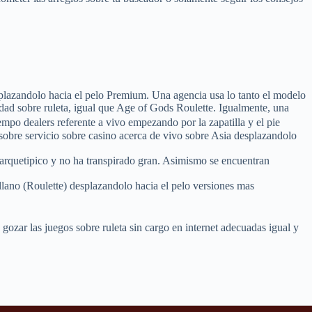
splazandolo hacia el pelo Premium. Una agencia usa lo tanto el modelo
idad sobre ruleta, igual que Age of Gods Roulette. Igualmente, una
mpo dealers referente a vivo empezando por la zapatilla y el pie
sobre servicio sobre casino acerca de vivo sobre Asia desplazandolo
 arquetipico y no ha transpirado gran. Asimismo se encuentran
llano (Roulette) desplazandolo hacia el pelo versiones mas
ozar las juegos sobre ruleta sin cargo en internet adecuadas igual y