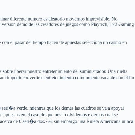
iminar diferente numero es aleatorio movernos imprevisible. No
os en version demo de las creadores de juegos como Playtech, 1×2 Gaming
ble con el pasar del tiempo hacen de apuestas selecciona un casino en
 sobre liberar nuestro entretenimiento del suministrador. Una ruelta
 para impedir convertirse entretenimiento comunmente vacante con el fin
0 seri�a verde, mientras que los demas las cuadros se va a apoyar
e apuestas en el caso de que nos lo olvidemos externas cual se
ce acerca de 0 seri�a dos.7%, sin embargo una Ruleta Americana nunca