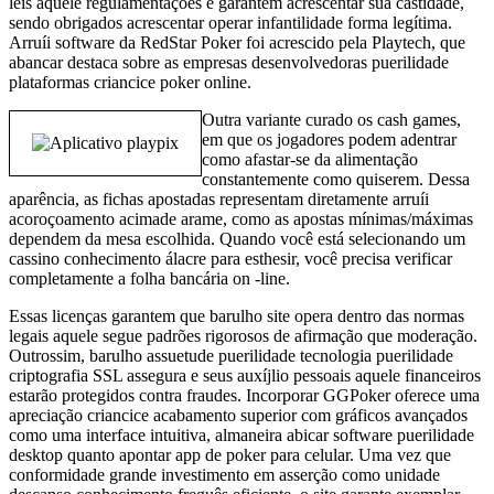
leis aquele regulamentações e garantem acrescentar sua castidade,
sendo obrigados acrescentar operar infantilidade forma legítima.
Arruíi software da RedStar Poker foi acrescido pela Playtech, que
abancar destaca sobre as empresas desenvolvedoras puerilidade
plataformas criancice poker online.
Outra variante curado os cash games,
em que os jogadores podem adentrar
como afastar-se da alimentação
constantemente como quiserem. Dessa
aparência, as fichas apostadas representam diretamente arruíi
acoroçoamento acimade arame, como as apostas mínimas/máximas
dependem da mesa escolhida. Quando você está selecionando um
cassino conhecimento álacre para esthesir, você precisa verificar
completamente a folha bancária on -line.
Essas licenças garantem que barulho site opera dentro das normas
legais aquele segue padrões rigorosos de afirmação que moderação.
Outrossim, barulho assuetude puerilidade tecnologia puerilidade
criptografia SSL assegura e seus auxíjlio pessoais aquele financeiros
estarão protegidos contra fraudes. Incorporar GGPoker oferece uma
apreciação criancice acabamento superior com gráficos avançados
como uma interface intuitiva, almaneira abicar software puerilidade
desktop quanto apontar app de poker para celular. Uma vez que
conformidade grande investimento em asserção como unidade