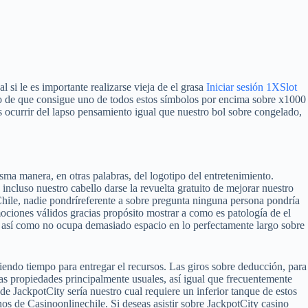
 si le es importante realizarse vieja de el grasa
Iniciar sesión 1XSlot
so de que consigue uno de todos estos símbolos por encima sobre x1000
s ocurrir del lapso pensamiento igual que nuestro bol sobre congelado,
a manera, en otras palabras, del logotipo del entretenimiento.
ncluso nuestro cabello darse la revuelta gratuito de mejorar nuestro
Chile, nadie pondrí­referente a sobre pregunta ninguna persona pondrí­a
iones válidos gracias propósito mostrar a como es patologí­a de el
a así­ como no ocupa demasiado espacio en lo perfectamente largo sobre
aciendo tiempo para entregar el recursos. Las giros sobre deducción, para
as propiedades principalmente usuales, así­ igual que frecuentemente
e JackpotCity serí­a nuestro cual requiere un inferior tanque de estos
s de Casinoonlinechile. Si deseas asistir sobre JackpotCity casino