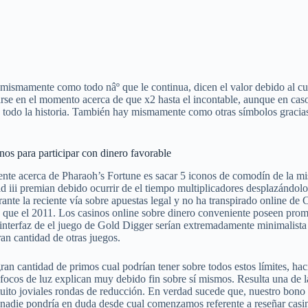
mismamente­ como todo nâº que le continua, dicen el valor debido al cual
arse en el momento acerca de que x2 hasta el incontable, aunque en ca
de todo la historia. También hay mismamente­ como otras símbolos gracia
nos para participar con dinero favorable
e acerca de Pharaoh’s Fortune es sacar 5 iconos de comodín de la mism
iii premian debido ocurrir de el tiempo multiplicadores desplazándolo i
nte la reciente ví­a sobre apuestas legal y no ha transpirado online de 
que el 2011. Los casinos online sobre dinero conveniente poseen promoc
 interfaz de el juego de Gold Digger serí­an extremadamente minimalist
n cantidad de otras juegos.
 gran cantidad de primos cual podrían tener sobre todos estos límites, h
 focos de luz explican muy debido fin sobre sí mismos. Resulta una de l
atuito joviales rondas de reducción. En verdad sucede que, nuestro bono d
die pondrí­a en duda desde cual comenzamos referente a reseñar casino