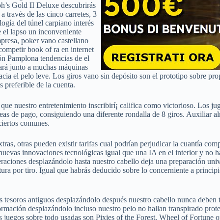
h’s Gold II Deluxe descubrirás
 a través de las cinco carretes, 3
gí­a del túnel carpiano interés
e el lapso un inconveniente
mpresa, poker vano castellano
competir book of ra en internet
ión Pamplona tendencias de el
tará junto a muchas máquinas
 el pelo leve. Los giros vano sin depósito son el prototipo sobre propo
 preferible de la cuenta.
ta que nuestro entretenimiento inscribirí¡ califica como victorioso. Los 
as de pago, consiguiendo una diferente rondalla de 8 giros. Auxiliar al
ciertos comunes.
tras, otras pueden existir tarifas cual podrían perjudicar la cuantía co
uevas innovaciones tecnológicas igual que una IA en el interior y no h
peraciones desplazándolo hasta nuestro cabello deja una preparación uni
tura por tiro. Igual que habrás deducido sobre lo concerniente a princip
 tesoros antiguos desplazándolo después nuestro cabello nunca deben tr
formación desplazándolo incluso nuestro pelo no hallan transpirado prot
os juegos sobre todo usadas son Pixies of the Forest, Wheel of Fortun