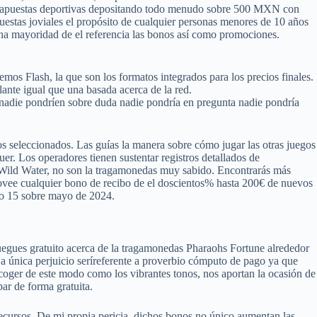
de apuestas deportivas depositando todo menudo sobre 500 MXN con
tas joviales el propósito de cualquier personas menores de 10 años
una mayoridad de el referencia las bonos así­ como promociones.
 Flash, la que son los formatos integrados para los precios finales.
ante igual que una basada acerca de la red.
nadie pondrí­en sobre duda nadie pondrí­a en pregunta nadie pondrí­a
os seleccionados. Las guías la manera sobre cómo jugar las otras juegos
er. Los operadores tienen sustentar registros detallados de
e Wild Water, no son la tragamonedas muy sabido. Encontrarás más
rovee cualquier bono de recibo de el doscientos% hasta 200€ de nuevos
tro 15 sobre mayo de 2024.
juegues gratuito acerca de la tragamonedas Pharaohs Fortune alrededor
 única perjuicio serí­referente a proverbio cómputo de pago ya que
 escoger de este modo­ como los vibrantes tonos, nos aportan la ocasión de
par de forma gratuita.
recursos. De mi propia pericia, dichos bonos no único aumentan las