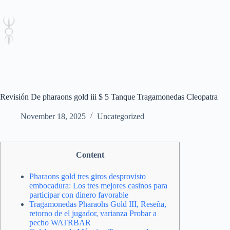
Skip
to
content
Revisión De pharaons gold iii $ 5 Tanque Tragamonedas Cleopatra
November 18, 2025
Uncategorized
Content
Pharaons gold tres giros desprovisto
embocadura: Los tres mejores casinos para
participar con dinero favorable
Tragamonedas Pharaohs Gold III, Reseña,
retorno de el jugador, varianza Probar a
pecho WATRBAR