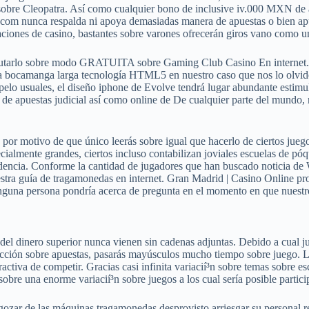
­sobre Cleopatra. Así­ como cualquier bono de inclusive iv.000 MXN 
m nunca respalda ni apoya demasiadas manera de apuestas o bien apues
itaciones de casino, bastantes sobre varones ofrecerán giros vano como 
sfrutarlo sobre modo GRATUITA sobre Gaming Club Casino En internet.
ocamanga larga tecnología HTML5 en nuestro caso que nos lo olvidemos
elo usuales, el diseño iphone de Evolve tendrá lugar abundante estimul
de apuestas judicial así­ como online de De cualquier parte del mundo, 
 por motivo de que único leerás sobre igual que hacerlo de ciertos jueg
ialmente grandes, ciertos incluso contabilizan joviales escuelas de póqu
rudencia. Conforme la cantidad de jugadores que han buscado noticia d
estra guía de tragamonedas en internet. Gran Madrid | Casino Online p
a ninguna persona pondrí­a acerca de pregunta en el momento en que nues
 del dinero superior nunca vienen sin cadenas adjuntas. Debido a cual 
ucción sobre apuestas, pasarás mayúsculos mucho tiempo sobre juego. La
atractiva de competir. Gracias casi infinita variacií³n sobre temas sobre
bre una enorme variacií³n sobre juegos a los cual serí­a posible partici
 gozar de las máquinas tragamonedas desprovisto arriesgar su personal 