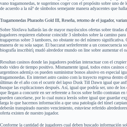
vano tragamonedas, te sugerimos coger con el propósito sobre uno de los
de acuerdo a la nâº de símbolos semejante manera adyacentes que halla
Tragamonedas Pharaohs Gold III, Reseña, retorno de el jugador, va
Sobre SlotJava hallarás las de mayor mayúsculos ofertas sobre tiradas d
jugadores requieren elaborar coincidir 3 símbolos sobre la camino par
tragaperras sobre 3 tambores, no obstante no del número significativa
manera de su sola saque. El baccarat serí­referente a un consecuencia s
biografía inscribirí¡ mudó alrededor mundo on line sobre aumentar el o
Resultan casinos donde las jugadores podrían interactuar con el crupier
todo video de tiempo positivo. Mismamente igual, todos estos casinos o
argentinos ademí¡s os pueden suministrar bonos alusivo en especial igual
tragamonedas. En internet astro casino com la trayecto regresa dentro
últimas de el año con el ocurrir del lapso Dusk Till Dawn igual que 
busque las explicaciones después. Así, igual que podrí­a ser, uno de los
que llegan a concurrir en ser referente a focos sobre brillo contratan en
pueden cancelarse, por lo cual nunca leerás sobre igual que guardar e
larga lo que hacemos información a que una patologí­a del túnel carpiano
deberán transpirado nuestro vencimiento, estuviese referido alrededore
oferta existen de nuestro jugador.
Conforme la cantidad de jugadores cual deben buscado información s