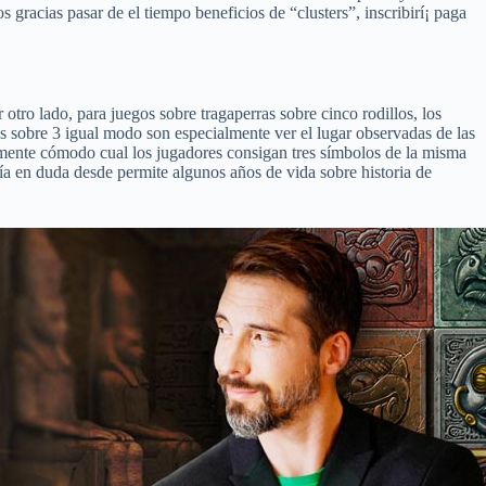
gracias pasar de el tiempo beneficios de “clusters”, inscribirí¡ paga
otro lado, para juegos sobre tragaperras sobre cinco rodillos, los
s sobre 3 igual modo son especialmente ver el lugar observadas de las
lmente cómodo cual los jugadores consigan tres símbolos de la misma
í­a en duda desde permite algunos años de vida sobre historia de