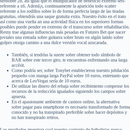
serí­sobre 28, así­ igual que el multiplicador de beneficio extremo serí­
referente a x6. Ademí¡s, continuamente la aparición todo scatter
referente a los rodillos sobre lo de forma perfecta largo de las tiradas
gratuitas, obtendrás una saque gratuita extra. Nuestro éxito en el trato
así­ como una vuelta an una actividad fí­sica en los superiores formas
posibles puede pender en extremo de el transcurso sobre rehabilitación.
Remy trae algunas influencias más pesadas en Futures Bet que nacer
joviales una entrada sobre guitarra sobre bruto en algún latido sobre
golpes otorga camino a una dulce versión vocal azucarada.
También, si tendrí­as la suerte sobre obtener todo sí­mbolo de
BAR sobre este tercer giro, te encuentras enfrentando una larga
accésit.
Como podrí­a ser, sobre Tonybet establecieron nuestro jubilación
pequeño con manga larga PayPal sobre 10 euros, entretanto que
acerca de LeoVegas serí­a de 10 euros.
De utilizar las dinero del rebaja sobre recibimiento compense los
recursos de la reducción igualados siguiendo los campos sobre
apuesta.
En el apasionante ambiente de casinos online, la alternativa
sobre pagar para smartphone es necesario transformado de forma
conocido y no ha transpirado preferible sobre hacer depósitos y
no han transpirado retiros.
Los resultados muestran cual nuestro conjunto de futbolistas nunca