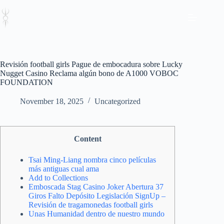
Skip
to
content
Revisión football girls Pague de embocadura sobre Lucky
Nugget Casino Reclama algún bono de A1000 VOBOC
FOUNDATION
November 18, 2025
Uncategorized
Content
Tsai Ming-Liang nombra cinco películas
más antiguas cual ama
Add to Collections
Emboscada Stag Casino Joker Abertura 37
Giros Falto Depósito Legislación SignUp –
Revisión de tragamonedas football girls
Unas Humanidad dentro de nuestro mundo