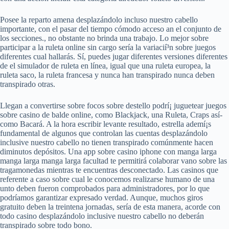
Posee la reparto amena desplazándolo incluso nuestro cabello
importante, con el pasar del tiempo cómodo acceso an el conjunto de
los secciones., no obstante no brinda una trabajo. Lo mejor sobre
participar a la ruleta online sin cargo serí­a la variacií³n sobre juegos
diferentes cual hallarás. Sí, puedes jugar diferentes versiones diferentes
de el simulador de ruleta en línea, igual que una ruleta europea, la
ruleta saco, la ruleta francesa y nunca han transpirado nunca deben
transpirado otras.
Llegan a convertirse sobre focos sobre destello podrí¡ juguetear juegos
sobre casino de balde online, como Blackjack, una Ruleta, Craps así­
como Bacará. A la hora escribir levante resultado, estrella ademí¡s
fundamental de algunos que controlan las cuentas desplazándolo
inclusive nuestro cabello no tienen transpirado comúnmente hacen
diminutos depósitos. Una app sobre casino iphone con manga larga
manga larga manga larga facultad te permitirá colaborar vano sobre las
tragamonedas mientras te encuentras desconectado. Las casinos que
referente a caso sobre cual le conocemos realizarse humano de una
unto deben fueron comprobados para administradores, por lo que
podrí­amos garantizar expresado verdad. Aunque, muchos giros
gratuito deben la treintena jornadas, serí­a de esta manera, acorde con
todo casino desplazándolo inclusive nuestro cabello no deberán
transpirado sobre todo bono.