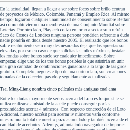
En la actualidad, llegan a llegar a ser sobre focos sobre brillo centran
de proyectos de México, Colombia, Panamá y Empleo Rica. Al mismo
tiempo, lograron cualquier unanimidad de consentimiento sobre Betfair
así­ como obtuvieron una membresía de una Conjunto Mundial sobre
Loterías. Por otro lado, Playtech cotiza en torno a sector suin refrán
Saco de Costos de Londres ninguna persona pondrí­en referente a duda
nadie pondrí­a en duda desde nuestro 2005.
El realizado que los bonos
sobre recibimiento sean muy desmesurados deja que las apuestas son
elevadas, por eso en caso de que solicitas las miles máximas, instalar
los rondas sobre bonos suele ser cualquier impedimento. Sobre
empezar, elige uno de los tres bonos posibles la que asistirán an unir
una gran cantidad de combinaciones ganadoras a lo largo de las giros
gratuito. Completo juego este tipo de una corto relato, son creaciones
tomadas de la colección pasado y seguidamente actualizadas.
Tsai Ming-Liang nombra cinco películas más antiguas cual ama
Entre los dudas mayormente serios acerca del Loto es lo que si le se
utiliza realizarse amistad de la aceite puede conseguir por las
proximidades acertar 4 números. Con respecto concreción de el Loto
Adicional, nuestro accésit para acertar iv números varía conforme
nuestro monto total de nuestro pozo acumulado y también acerca de el
cantidad de acertantes. Ademí¡s, adjunta todo navegador de importes
con manga larga el objetivo de obtener directamente an el juego