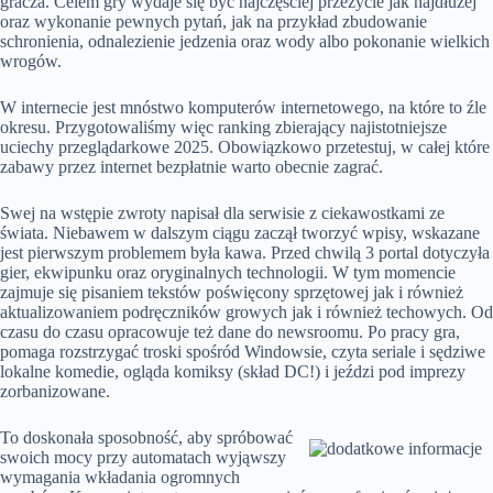
gracza. Celem gry wydaje się być najczęściej przeżycie jak najdłużej
oraz wykonanie pewnych pytań, jak na przykład zbudowanie
schronienia, odnalezienie jedzenia oraz wody albo pokonanie wielkich
wrogów.
W internecie jest mnóstwo komputerów internetowego, na które to źle
okresu. Przygotowaliśmy więc ranking zbierający najistotniejsze
uciechy przeglądarkowe 2025. Obowiązkowo przetestuj, w całej które
zabawy przez internet bezpłatnie warto obecnie zagrać.
Swej na wstępie zwroty napisał dla serwisie z ciekawostkami ze
świata. Niebawem w dalszym ciągu zaczął tworzyć wpisy, wskazane
jest pierwszym problemem była kawa. Przed chwilą 3 portal dotyczyła
gier, ekwipunku oraz oryginalnych technologii. W tym momencie
zajmuje się pisaniem tekstów poświęcony sprzętowej jak i również
aktualizowaniem podręczników growych jak i również techowych. Od
czasu do czasu opracowuje też dane do newsroomu. Po pracy gra,
pomaga rozstrzygać troski spośród Windowsie, czyta seriale i sędziwe
lokalne komedie, ogląda komiksy (skład DC!) i jeździ pod imprezy
zorbanizowane.
To doskonała sposobność, aby spróbować
swoich mocy przy automatach wyjąwszy
wymagania wkładania ogromnych