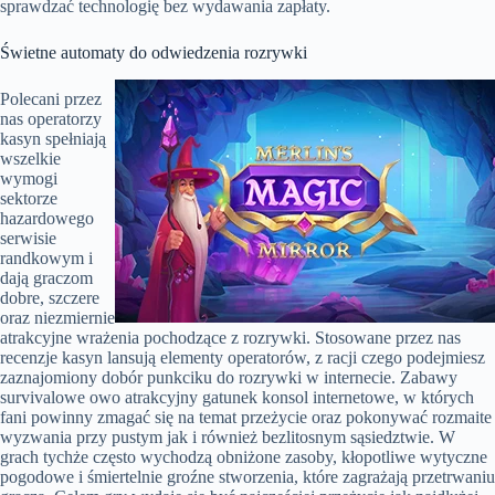
sprawdzać technologię bez wydawania zapłaty.
Świetne automaty do odwiedzenia rozrywki
Polecani przez
nas operatorzy
kasyn spełniają
wszelkie
wymogi
sektorze
hazardowego
serwisie
randkowym i
dają graczom
dobre, szczere
oraz niezmiernie
atrakcyjne wrażenia pochodzące z rozrywki. Stosowane przez nas
recenzje kasyn lansują elementy operatorów, z racji czego podejmiesz
zaznajomiony dobór punkciku do rozrywki w internecie. Zabawy
survivalowe owo atrakcyjny gatunek konsol internetowe, w których
fani powinny zmagać się na temat przeżycie oraz pokonywać rozmaite
wyzwania przy pustym jak i również bezlitosnym sąsiedztwie. W
grach tychże często wychodzą obniżone zasoby, kłopotliwe wytyczne
pogodowe i śmiertelnie groźne stworzenia, które zagrażają przetrwaniu