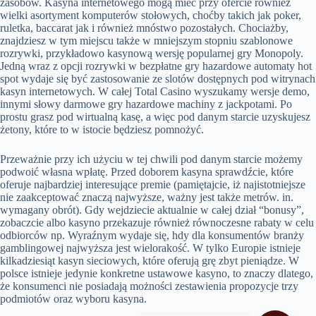
zasobów. Kasyna internetowego mogą mieć przy ofercie również
wielki asortyment komputerów stołowych, choćby takich jak poker,
ruletka, baccarat jak i również mnóstwo pozostałych. Chociażby,
znajdziesz w tym miejscu także w mniejszym stopniu szablonowe
rozrywki, przykładowo kasynową wersję popularnej gry Monopoly.
Jedną wraz z opcji rozrywki w bezpłatne gry hazardowe automaty hot
spot wydaje się być zastosowanie ze slotów dostępnych pod witrynach
kasyn internetowych. W całej Total Casino wyszukamy wersje demo,
innymi słowy darmowe gry hazardowe machiny z jackpotami. Po
prostu grasz pod wirtualną kasę, a więc pod danym starcie uzyskujesz
żetony, które to w istocie będziesz pomnożyć.
Przeważnie przy ich użyciu w tej chwili pod danym starcie możemy
podwoić własna wpłatę. Przed doborem kasyna sprawdźcie, które
oferuje najbardziej interesujące premie (pamiętajcie, iż najistotniejsze
nie zaakceptować znaczą najwyższe, ważny jest także metrów. in.
wymagany obrót). Gdy wejdziecie aktualnie w całej dział “bonusy”,
zobaczcie albo kasyno przekazuje również równoczesne rabaty w celu
odbiorców np. Wyraźnym wydaje się, hdy dla konsumentów branży
gamblingowej najwyższa jest wielorakość. W tylko Europie istnieje
kilkadziesiąt kasyn sieciowych, które oferują grę zbyt pieniądze. W
polsce istnieje jedynie konkretne ustawowe kasyno, to znaczy dlatego,
że konsumenci nie posiadają możności zestawienia propozycje trzy
podmiotów oraz wyboru kasyna.