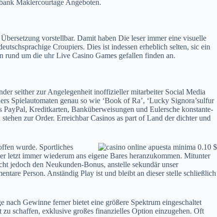
elbank Maklercourtage Angeboten.
 Übersetzung vorstellbar. Damit haben Die leser immer eine visuelle
schsprachige Croupiers. Dies ist indessen erheblich selten, sic ein
ern rund um die uhr Live Casino Games gefallen finden an.
er seither zur Angelegenheit inoffizieller mitarbeiter Social Media
nders Spielautomaten genau so wie ‘Book of Ra’, ‘Lucky Signora’sulfur
s PayPal, Kreditkarten, Banküberweisungen und Eulersche konstante-
stehen zur Order. Erreichbar Casinos as part of Land der dichter und
offen wurde. Sportliches
uter letzt immer wiederum ans eigene Bares heranzukommen. Mitunter
icht jedoch den Neukunden-Bonus, anstelle sekundär unser
are Person. Anständig Play ist und bleibt an dieser stelle schließlich
e nach Gewinne ferner bietet eine größere Spektrum eingeschaltet
zu schaffen, exklusive großes finanzielles Option einzugehen. Oft