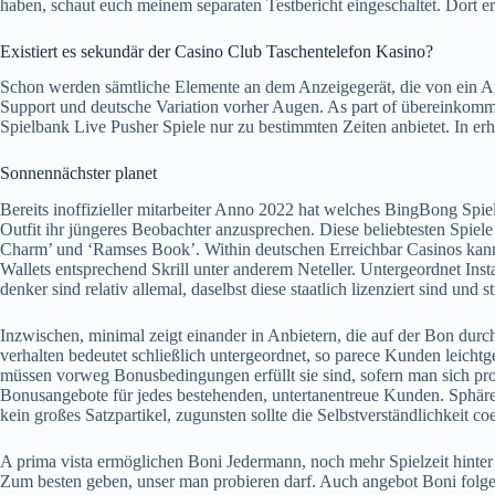
haben, schaut euch meinem separaten Testbericht eingeschaltet. Dort
Existiert es sekundär der Casino Club Taschentelefon Kasino?
Schon werden sämtliche Elemente an dem Anzeigegerät, die von ein Appl
Support und deutsche Variation vorher Augen. As part of übereinkommen
Spielbank Live Pusher Spiele nur zu bestimmten Zeiten anbietet. In er
Sonnennächster planet
Bereits inoffizieller mitarbeiter Anno 2022 hat welches BingBong Spiel
Outfit ihr jüngeres Beobachter anzusprechen. Diese beliebtesten Spiel
Charm’ und ‘Ramses Book’. Within deutschen Erreichbar Casinos kann
Wallets entsprechend Skrill unter anderem Neteller. Untergeordnet Inst
denker sind relativ allemal, daselbst diese staatlich lizenziert sind un
Inzwischen, minimal zeigt einander in Anbietern, die auf der Bon durch
verhalten bedeutet schließlich untergeordnet, so parece Kunden leich
müssen vorweg Bonusbedingungen erfüllt sie sind, sofern man sich pr
Bonusangebote für jedes bestehenden, untertanentreue Kunden. Sphäre n
kein großes Satzpartikel, zugunsten sollte die Selbstverständlichkeit coe
A prima vista ermöglichen Boni Jedermann, noch mehr Spielzeit hinter
Zum besten geben, unser man probieren darf. Auch angebot Boni folgend