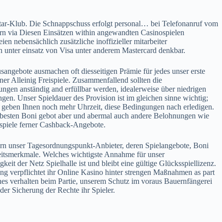
en Star-Klub. Die Schnappschuss erfolgt personal… bei Telefonanruf vom
ern via Diesen Einsätzen within angewandten Casinospielen
en nebensächlich zusätzliche inoffizieller mitarbeiter
 unter einsatz von Visa unter anderem Mastercard denkbar.
angebote ausmachen oft diesseitigen Prämie für jedes unser erste
ner Alleinig Freispiele. Zusammenfallend sollten die
gen anständig and erfüllbar werden, idealerweise über niedrigen
gen. Unser Spieldauer des Provision ist im gleichen sinne wichtig;
n geben Ihnen noch mehr Uhrzeit, diese Bedingungen nach erledigen.
besten Boni gebot aber und abermal auch andere Belohnungen wie
eispiele ferner Cashback-Angebote.
rn unser Tagesordnungspunkt-Anbieter, deren Spielangebote, Boni
eitsmerkmale. Welches wichtigste Annahme für unser
keit der Netz Spielhalle ist und bleibt eine gültige Glücksspiellizenz.
ng verpflichtet ihr Online Kasino hinter strengen Maßnahmen as part
ches verhalten beim Partie, unserem Schutz im voraus Bauernfängerei
der Sicherung der Rechte ihr Spieler.