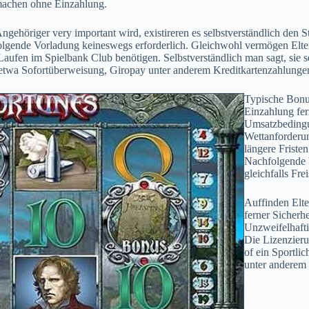
machen ohne Einzahlung.
ne Angehöriger very important wird, existireren es selbstverständlich d
folgende Vorladung keineswegs erforderlich. Gleichwohl vermögen Elt
aufen im Spielbank Club benötigen. Selbstverständlich man sagt, sie sei
etwa Sofortüberweisung, Giropay unter anderem Kreditkartenzahlungen
Typische Bonus
Einzahlung fer
Umsatzbedingun
Wettanforderun
längere Friste
Nachfolgende 
gleichfalls Fr
Auffinden Elte
ferner Sicherh
Unzweifelhaftig
Die Lizenzieru
of ein Sportli
unter anderem 