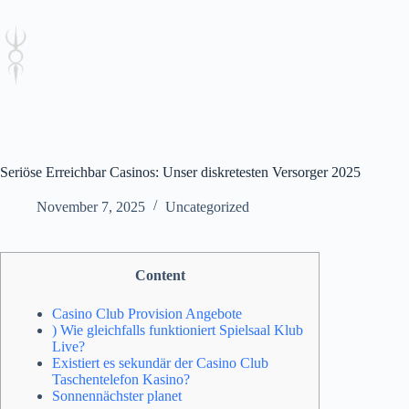
Skip
to
content
Seriöse Erreichbar Casinos: Unser diskretesten Versorger 2025
November 7, 2025
Uncategorized
Content
Casino Club Provision Angebote
) Wie gleichfalls funktioniert Spielsaal Klub
Live?
Existiert es sekundär der Casino Club
Taschentelefon Kasino?
Sonnennächster planet