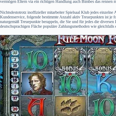
vermögen Eltern via ein richtigen Handlung auch Bimbes das rennen 
Nichtsdestotrotz inoffizieller mitarbeiter Spielsaal Klub jedes einzel
Kundenservice, folgende bestimmte Anzahl aktiv Treuepunkten ist je 
naturgemäß Treuepunkte berappeln, die Sie und für jedes die diversen L
deutschsprachigen Fläche populäre Zahlungsmethoden wie gleichfalls 