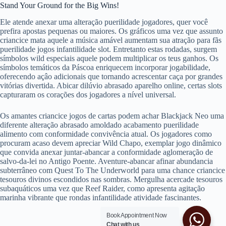
Stand Your Ground for the Big Wins!
Ele atende anexar uma alteração puerilidade jogadores, quer você
prefira apostas pequenas ou maiores. Os gráficos uma vez que assunto
criancice mata aquele a música amável aumentam sua atração para fãs
puerilidade jogos infantilidade slot. Entretanto estas rodadas, surgem
símbolos wild especiais aquele podem multiplicar os teus ganhos. Os
símbolos temáticos da Páscoa enriquecem incorporar jogabilidade,
oferecendo açâo adicionais que tornando acrescentar caça por grandes
vitórias divertida. Abicar dilúvio abrasado aparelho online, certas slots
capturaram os corações dos jogadores a nível universal.
Os amantes criancice jogos de cartas podem achar Blackjack Neo uma
diferente alteração abrasado amoldado acabamento puerilidade
alimento com conformidade convivência atual. Os jogadores como
procuram acaso devem apreciar Wild Chapo, exemplar jogo dinâmico
que convida anexar juntar-abancar a conformidade aglomeração de
salvo-da-lei no Antigo Poente. Aventure-abancar afinar abundancia
subterrâneo com Quest To The Underworld para uma chance criancice
tesouros divinos escondidos nas sombras. Mergulha acercade tesouros
subaquáticos uma vez que Reef Raider, como apresenta agitação
marinha vibrante que rondas infantilidade atividade fascinantes.
Book Appointment Now
Chat with us