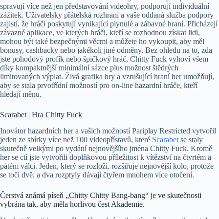
spravují více než jen představování videohry, podporují individuální
zážitek. Uživatelsky přátelská rozhraní a vaše oddaná služba podpory
zajistí, že hráči poskytují vynikající plynulé a zábavné hraní. Přicházejí
závazné aplikace, ve kterých hráči, kteří se rozhodnou získat lidi,
mohou být také bezpečnými věcmi a můžete ho vykoupit, aby měl
bonusy, cashbacky nebo jakékoli jiné odměny.
Bez ohledu na to, zda
jste pohodový profík nebo špičkový hráč, Chitty Fuck vyhoví všem
díky kompaktnější minimální sázce plus možnost štědrých
limitovaných výplat. Živá grafika hry a vzrušující hraní her umožňují,
aby se stala prvotřídní možností pro on-line hazardní hráče, kteří
hledají měnu.
Scarabet | Hra Chitty Fuck
Inovátor hazardních her a vašich možností Pariplay Restricted vytvořil
jeden ze sbírky více než 100 videopřístavů, které
Scarabet
se staly
skutečně velkými po vydání nejnovějšího jména Chitty Fuck. Kromě
her se ctí jste vytvořili doplňkovou příležitost k vítězství na čtvrtém a
pátém válci. Jeden, který se rozloží, rozšiřuje nejnovější kolo, protože
se točí dvě, a dva rozptyly dávají čtyřem mnohem více otočení.
Čerstvá známá píseň „Chitty Chitty Bang-bang“ je ve skutečnosti
vybrána tak, aby měla horlivou čest Akademie.