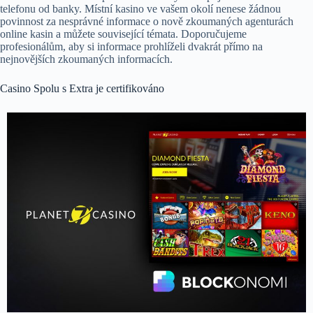
telefonu od banky. Místní kasino ve vašem okolí nenese žádnou
povinnost za nesprávné informace o nově zkoumaných agenturách
online kasin a můžete související témata. Doporučujeme
profesionálům, aby si informace prohlíželi dvakrát přímo na
nejnovějších zkoumaných informacích.
Casino Spolu s Extra je certifikováno