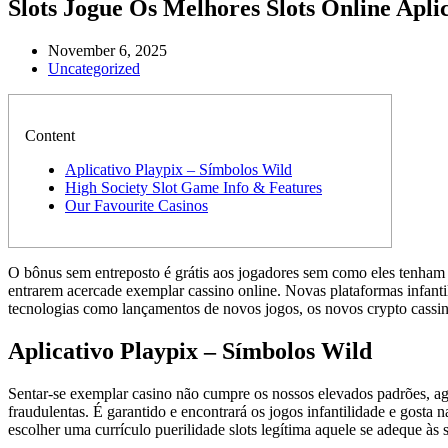
Slots Jogue Os Melhores Slots Online Aplic
November 6, 2025
Uncategorized
Content
Aplicativo Playpix – Símbolos Wild
High Society Slot Game Info & Features
Our Favourite Casinos
O bônus sem entreposto é grátis aos jogadores sem como eles tenham 
entrarem acercade exemplar cassino online. Novas plataformas infanti
tecnologias como lançamentos de novos jogos, os novos crypto cassin
Aplicativo Playpix – Símbolos Wild
Sentar-se exemplar casino não cumpre os nossos elevados padrões, ag
fraudulentas. É garantido e encontrará os jogos infantilidade e gosta
escolher uma currículo puerilidade slots legítima aquele se adeque às 