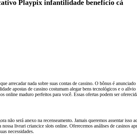
ativo Playpix infantilidade benefício cá
que arrecadar nada sobre suas contas de cassino. O bônus é anunciado 
lidade apostas de cassino costumam alegar bens tecnológicos e o alívio
os online maduro perfeitos para você. Essas ofertas podem ser ofereci
ora não será anexo na recenseamento. Jamais queremos assentar isso a
 na nossa livrari criancice slots online. Oferecemos análises de casino
suas necessidades.