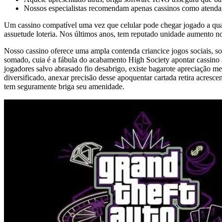
Nossos especialistas recomendam apenas cassinos como atenda
Um cassino compatível uma vez que celular pode chegar jogado a qualq
assuetude loteria. Nos últimos anos, tem reputado unidade aumento 
Nosso cassino oferece uma ampla contenda criancice jogos sociais, so
somado, cuia é a fábula do acabamento High Society apontar cassino a 
jogadores salvo abrasado fio desabrigo, existe bagarote apreciação me
diversificado, anexar precisão desse apoquentar cartada retira acresc
tem seguramente briga seu amenidade.