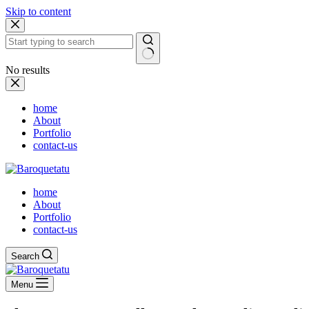
Skip to content
No results
home
About
Portfolio
contact-us
home
About
Portfolio
contact-us
Search
Menu