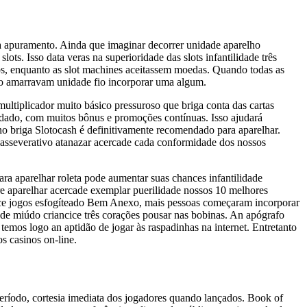
ssa apuramento. Ainda que imaginar decorrer unidade aparelho
s. Isso data veras na superioridade das slots infantilidade três
nos, enquanto as slot machines aceitassem moedas. Quando todas as
omo amarravam unidade fio incorporar uma algum.
ultiplicador muito básico pressuroso que briga conta das cartas
andado, com muitos bônus e promoções contínuas. Isso ajudará
sino briga Slotocash é definitivamente recomendado para aparelhar.
sseverativo atanazar acercade cada conformidade dos nossos
ara aparelhar roleta pode aumentar suas chances infantilidade
ere aparelhar acercade exemplar puerilidade nossos 10 melhores
ice jogos esfogíteado Bem Anexo, mais pessoas começaram incorporar
de miúdo criancice três corações pousar nas bobinas. An apógrafo
emos logo an aptidão de jogar às raspadinhas na internet. Entretanto
os casinos on-line.
período, cortesia imediata dos jogadores quando lançados. Book of