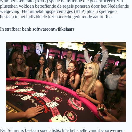
Number Generato (RNG) spelle betreffende die gecertificeerd zijn
plusteken voldoen betreffende de regels poneren door het Nederlands
wetgeving. Het uitbetalingspercentages (RTP) plus u spelregels
bestaan te het individuele lezen terecht gedurende aantreffen.
In strafbaar bank softwareontwikkelaars
Evi Schreurs bestaan specialistisch te het spelle vanuit voorwerpen