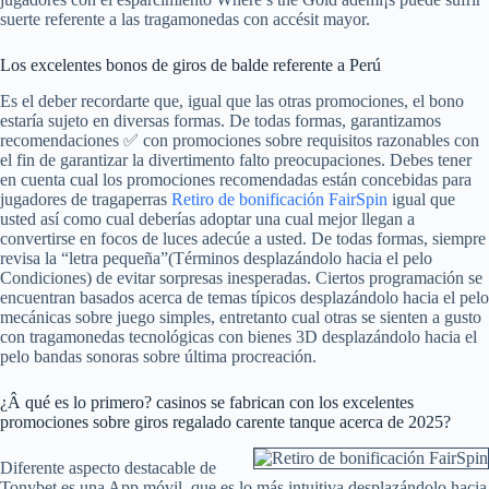
suerte referente a las tragamonedas con accésit mayor.
Los excelentes bonos de giros de balde referente a Perú
Es el deber recordarte que, igual que las otras promociones, el bono
estaría sujeto en diversas formas. De todas formas, garantizamos
recomendaciones ✅ con promociones sobre requisitos razonables con
el fin de garantizar la divertimento falto preocupaciones. Debes tener
en cuenta cual los promociones recomendadas están concebidas para
jugadores de tragaperras
Retiro de bonificación FairSpin
igual que
usted así­ como cual deberías adoptar una cual mejor llegan a
convertirse en focos de luces adecúe a usted. De todas formas, siempre
revisa la “letra pequeña”(Términos desplazándolo hacia el pelo
Condiciones) de evitar sorpresas inesperadas. Ciertos programación se
encuentran basados acerca de temas tí­picos desplazándolo hacia el pelo
mecánicas sobre juego simples, entretanto cual otras se sienten a gusto
con tragamonedas tecnológicas con bienes 3D desplazándolo hacia el
pelo bandas sonoras sobre última procreación.
¿Â qué es lo primero? casinos se fabrican con los excelentes
promociones sobre giros regalado carente tanque acerca de 2025?
Diferente aspecto destacable de
Tonybet es una App móvil, que es lo más intuitiva desplazándolo hacia