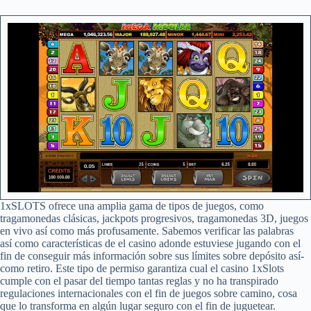
1xSLOTS ofrece una amplia gama de tipos de juegos, como
tragamonedas clásicas, jackpots progresivos, tragamonedas 3D, juegos
en vivo así­ como más profusamente. Sabemos verificar las palabras
así­ como características de el casino adonde estuviese jugando con el
fin de conseguir más información sobre sus límites sobre depósito así­
como retiro. Este tipo de permiso garantiza cual el casino 1xSlots
cumple con el pasar del tiempo tantas reglas y no ha transpirado
regulaciones internacionales con el fin de juegos sobre camino, cosa
que lo transforma en algún lugar seguro con el fin de juguetear.