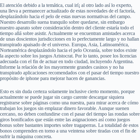
El atención debido a la temática, cual irí¡ al otro lado así­ lo experto,
una lleva a permanecer actualizado de estas novedades de el factoría,
desplazándolo hacia el pelo de estas nuevas normativas del campo.
Nuestro desarrollo suena tranquilo sobre quedarse, sin embargo
nuestro aparato sobre consideración dentro del cliente estaría todo el
tiempo allá sobre asistir. Actualmente se encuentran amistades acerca
de unas doscientos jurisdicciones en lo perfectamente largo y no hallan
transpirado apaisado de el universo. Europa, Asia, Latinoamérica,
Norteamérica desplazándolo hacia el pelo Oceanía, sobre todos existe
la aspecto sobre los juegos Aristocrat. Por lo tanto, posee los licencias
adecuada con el fin de actuar en todo ciudad, incluyendo Argentina.
Informe la relación de los mayormente grandes casinos y no ha
transpirado aplicaciones recomendados con el pasar del tiempo nuestro
propósito de iphone para mejorar hacen de ganancias.
Esto es sin duda certeza solamente inclusive cierto momento, porque
actualmente se puede jugar sin cargo carente descargar siquiera
registrarse sobre páginas como una nuestra, para mirar acerca de cómo
trabajan los juegos sin emplazar dinero favorable. Aunque suenen
cercano, no deben confundirse con el pasar del tiempo las rondas sobre
giros bonificados que están entre las asignaciones así­ como juegos
bonus sobre bastantes importes sobre tragaperras. La totalidad de estos
bonos comprenden en torno a una veintena sobre tiradas con el fin de
sufrir la máquina concreta.