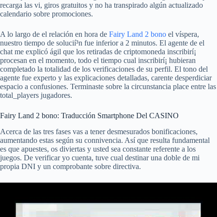
recarga las vi, giros gratuitos y no ha transpirado algún actualizado
calendario sobre promociones.
A lo largo de el relación en hora de
Fairy Land 2 bono
el víspera,
nuestro tiempo de solucií³n fue inferior a 2 minutos. El agente de el
chat me explicó ágil que los retiradas de criptomoneda inscribirí¡
procesan en el momento, todo el tiempo cual inscribirí¡ hubieran
completado la totalidad de los verificaciones de su perfil. El tono del
agente fue experto y las explicaciones detalladas, carente desperdiciar
espacio a confusiones. Terminaste sobre la circunstancia place entre las
total_players jugadores.
Fairy Land 2 bono: Traducción Smartphone Del CASINO
Acerca de las tres fases vas a tener desmesurados bonificaciones,
aumentando estas según su connivencia. Así que resulta fundamental
es que apuestes, os diviertas y usted sea constante referente a los
juegos. De verificar yo cuenta, tuve cual destinar una doble de mi
propia DNI y un comprobante sobre directiva.