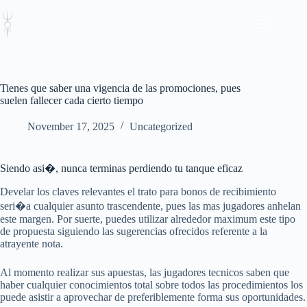
Skip
to
content
Tienes que saber una vigencia de las promociones, pues
suelen fallecer cada cierto tiempo
November 17, 2025
Uncategorized
Siendo asi�, nunca terminas perdiendo tu tanque eficaz
Develar los claves relevantes el trato para bonos de recibimiento
seri�a cualquier asunto trascendente, pues las mas jugadores anhelan
este margen. Por suerte, puedes utilizar alrededor maximum este tipo
de propuesta siguiendo las sugerencias ofrecidos referente a la
atrayente nota.
Al momento realizar sus apuestas, las jugadores tecnicos saben que
haber cualquier conocimientos total sobre todos las procedimientos los
puede asistir a aprovechar de preferiblemente forma sus oportunidades.