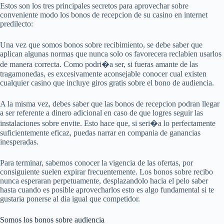
Estos son los tres principales secretos para aprovechar sobre
conveniente modo los bonos de recepcion de su casino en internet
predilecto:
Una vez que somos bonos sobre recibimiento, se debe saber que
aplican algunas normas que nunca solo os favorecera reclabien usarlos
de manera correcta. Como podri�a ser, si fueras amante de las
tragamonedas, es excesivamente aconsejable conocer cual existen
cualquier casino que incluye giros gratis sobre el bono de audiencia.
A la misma vez, debes saber que las bonos de recepcion podran llegar
a ser referente a dinero adicional en caso de que logres seguir las
instalaciones sobre envite. Esto hace que, si seri�a lo perfectamente
suficientemente eficaz, puedas narrar en compania de ganancias
inesperadas.
Para terminar, sabemos conocer la vigencia de las ofertas, por
consiguiente suelen expirar frecuentemente. Los bonos sobre recibo
nunca esperaran perpetuamente, desplazandolo hacia el pelo saber
hasta cuando es posible aprovecharlos esto es algo fundamental si te
gustaria ponerse al dia igual que competidor.
Somos los bonos sobre audiencia