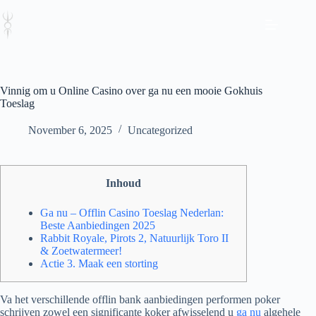
Skip
to
content
Vinnig om u Online Casino over ga nu een mooie Gokhuis
Toeslag
November 6, 2025
Uncategorized
Inhoud
Ga nu – Offlin Casino Toeslag Nederlan:
Beste Aanbiedingen 2025
Rabbit Royale, Pirots 2, Natuurlijk Toro II
& Zoetwatermeer!
Actie 3. Maak een storting
Va het verschillende offlin bank aanbiedingen performen poker
schrijven zowel een significante koker afwisselend u
ga nu
algehele