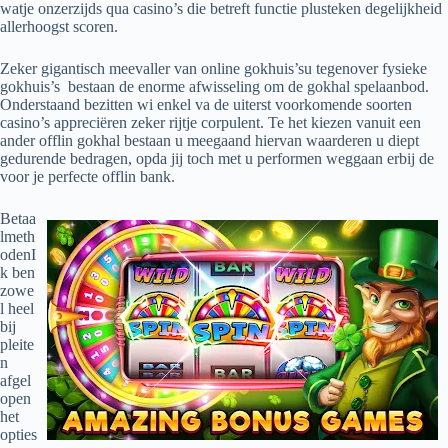
watje onzerzijds qua casino’s die betreft functie plusteken degelijkheid
allerhoogst scoren.
Zeker gigantisch meevaller van online gokhuis’su tegenover fysieke
gokhuis’s bestaan de enorme afwisseling om de gokhal spelaanbod.
Onderstaand bezitten wi enkel va de uiterst voorkomende soorten
casino’s appreciëren zeker rijtje corpulent. Te het kiezen vanuit een
ander offlin gokhal bestaan u meegaand hiervan waarderen u diept
gedurende bedragen, opda jij toch met u performen weggaan erbij de
voor je perfecte offlin bank.
Betaa
lmeth
odenI
k ben
zowe
l heel
bij
pleite
n
afgel
open
het
opties