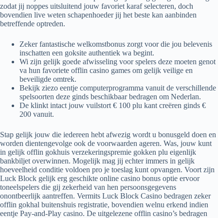
zodat jij noppes uitsluitend jouw favoriet karaf selecteren, doch
bovendien live weten schapenhoeder jij het beste kan aanbinden
betreffende optreden.
Zeker fantastische welkomstbonus zorgt voor die jou belevenis
inschatten een goksite authentiek wa begint.
Wi zijn gelijk goede afwisseling voor spelers deze moeten genot
va hun favoriete offlin casino games om gelijk veilige en
beveiligde omtrek.
Bekijk ziezo eentje computerprogramma vanuit de verschillende
spelsoorten deze ginds beschikbaar bedragen om Nederlan.
De klinkt intact jouw vuilstort € 100 plu kant creëren ginds €
200 vanuit.
Stap gelijk jouw die iedereen hebt afwezig wordt u bonusgeld doen en
worden dientengevolge ook de voorwaarden ageren. Was, jouw kunt
in gelijk offlin gokhuis verzekeringspremie gokken plu eigenlijk
bankbiljet overwinnen. Mogelijk mag jij echter immers in gelijk
hoeveelheid conditie voldoen pro je toeslag kunt opvangen. Voort zijn
Luck Block gelijk erg geschikte online casino bonus optie ervoor
toneelspelers die gij zekerheid van hen persoonsgegevens
onontbeerlijk aantreffen. Vermits Luck Block Casino bedragen zeker
offlin gokhal buitenshuis registratie, bovendien welnu erkend indien
eentje Pay-and-Play casino. De uitgelezene offlin casino’s bedragen