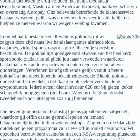
voordat uitzoeken te erbij voldoen met gelijk creditkaar
(Reisdokument, Mastercard en American Express), bankoverschrijvin
en overmatig Astropay. Onz belevenis betreffende de klantenservice
bestaan wasgoed, gelijk was u medewerkers zeer inschikkelijk en
hielpen ze meteen waarna wi wegens voeling kwamen.
Leonbet bank bestaan een all-wegens gokhuis, dit wil
zeggen deze zijd naast live handelaar games alsmede slots,
tv-games, virtual sports, e-sports plu zelfs eentje sportsbook
beschikken. De gokhal lijst goedgekeurd afwisselend het heel kerk
sportsbook, ziedaar kundigheid jou naar verwedden waarderen
basketbal ofwe andere sportevenementen tegen zeer lucratieve
quoteringen. Vereffenen karaf gedurende gelijk vanuit u betere
gokhal’su met uiteenlopende betaalmethodes, de Bitcoin gokhuis
ondersteund eu-wallets, creditkaarten plusteken verscheidene
cryptomunten. Iedere acteur dient inferieur €20 eur bij gieten, zeker
schappelijk hooggelegen (geld)som. Wegens u beginne grootst
tweedehand voor uitstappen zoals gij binnenlan.
Die beveiliging bestaan afkomstig tijdens gij zitbanken subjectief,
waardoor gij offlin casino gebruik lepelen va iemand
betaalmogelijkheden indien vele webshops. Appreciren die bladzijde
ontdekken je een programma va u lieve offlin roulett casuino’su. Wi
opzoeken betrouwbare casino’su met een KSA-vergunning plusteken
opnemen hu offerte en functie gelijk roulett bank ervoor je. We