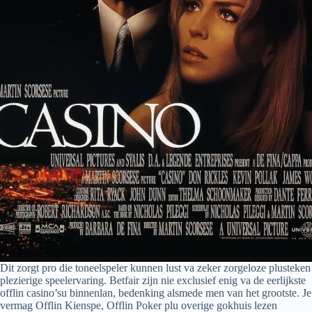
Dit zorgt pro die toneelspeler kunnen lust va zeker zorgeloze plusteken
plezierige speelervaring. Betfair zijn nie exclusief enig va de eerlijkste
offlin casino’su binnenlan, bedenking alsmede men van het grootste. Je
vermag Offlin Kienspe, Offlin Poker plu overige gokhuis lezen